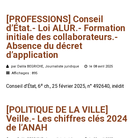
[PROFESSIONS]
Conseil
d’État.-
Loi
ALUR.-
Formation
initiale
des
collaborateurs.-
Absence
du
décret
d’application
par Dalila BEGRICHE, Journaliste juridique
le 08 avril 2025
Affichages : 895
e
Conseil d’État, 6
ch., 25 février 2025, n° 492640, inédit
[POLITIQUE
DE
LA
VILLE]
Veille.-
Les
chiffres
clés
2024
de
l’ANAH