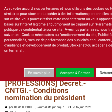
Avec votre accord, nos partenaires et nous utilisons des cookies ou 
similaires pour stocker et accéder à des informations personnelles 
sur ce site. vous pouvez retirer votre consentement ou vous oppose
S'abonner
Lire un numéro
basés sur l'intérêt légitime à tout moment ne cliquant sur "Paramét
politique de confidentialité sur ce site. Avec nos partenaires, nous t
Se connecter
suivantes : Cookies nécessaires au fonctionnement du site, Publicité
personnalisés, mesure de performance des publicités et du contenu
d'audience et développement de produit, Stocker et/ou accéder à de
un terminal
.
Accueil
Actualité
En savoir plus
Accepter & Fermer
Refuse
Commentaires d'arrêt
[PROFESSIONS]
Décret.-
Sommaires
CNTGI.-
Conditions
Chroniques
nomination
du
président
Etudes de texte
Réponses ministérielles
par Dalila BEGRICHE, Journaliste juridique
le 16 juin 2025
Conclusions et Rapports