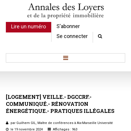
S'abonner
Lire un numéro
Se connecter
Accueil
Actualité
Commentaires d'arrêt
[LOGEMENT]
VEILLE.-
DGCCRF.-
Sommaires
COMMUNIQUÉ.-
RÉNOVATION
Chroniques
ÉNERGÉTIQUE.-
PRATIQUES
ILLÉGALES
Etudes de texte
Réponses ministérielles
par Guilhem GIL, Maître de conférences à Aix-Marseille Université
Conclusions et Rapports
le 19 novembre 2024
Affichages : 963