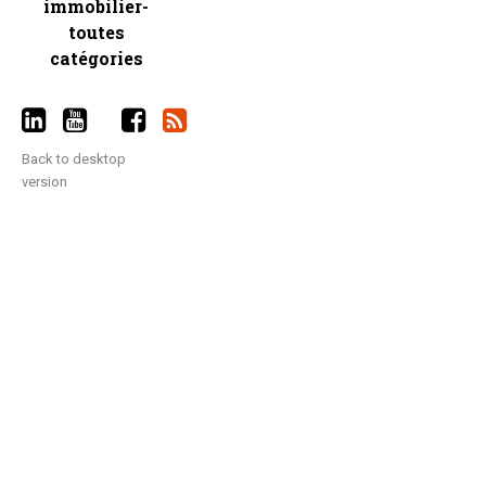
immobilier-
toutes
catégories
Back to desktop
version