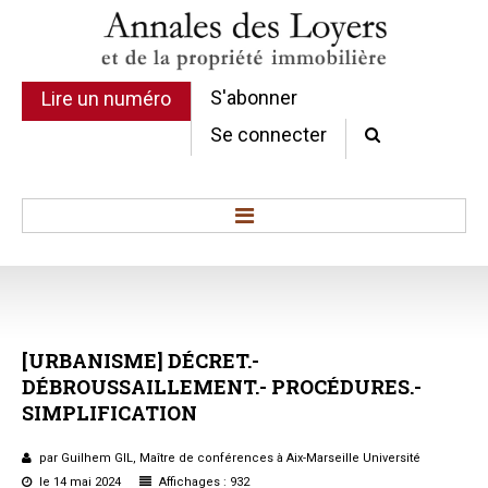
S'abonner
Lire un numéro
Se connecter
Accueil
Actualité
Commentaires d'arrêt
[URBANISME]
DÉCRET.-
Sommaires
DÉBROUSSAILLEMENT.-
PROCÉDURES.-
Chroniques
SIMPLIFICATION
Etudes de texte
Réponses ministérielles
par Guilhem GIL, Maître de conférences à Aix-Marseille Université
Conclusions et Rapports
le 14 mai 2024
Affichages : 932