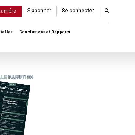
S'abonner
Se connecter
 numéro
ielles
Conclusions et Rapports
Indivision
Profession immobilière
cale libre
Logement
Société civile immobilière
Logement (aides)
Urbanisme et lotissement
Logement social
ux
Vente immobilière
Politique de la ville
Professions
toriales
Propriété