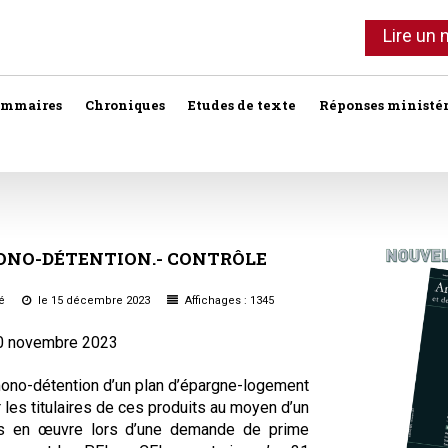
Lire un
ommaires
Chroniques
Etudes de texte
Réponses ministér
Agent immobilier
Copropriété
Association syndi
Location meublée
Bail commercial
Droit foncier privé
Assurances
Professionnels de l'immobilier
NO-DÉTENTION.-
CONTRÔLE
Bail d'habitation
Droit foncier public
Baux
SCI
té
le 15 décembre 2023
Affichages : 1345
Baux commercia
Bail rural
Expropriation
Vente
10 novembre 2023
Baux d'habitation
Construction
Fiscalité
Droit réel
mono-détention d’un plan d’épargne-logement
Collectivités terri
les titulaires de ces produits au moyen d’un
Responsabilité notariale
is en œuvre lors d’une demande de prime
Construction