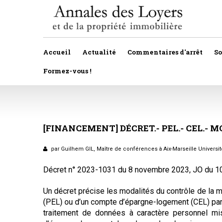
Accueil
Actualité
Commentaires d'arrêt
S
Formez-vous !
Veille législative et règlementaire
Autres
Décision de justice
[FINANCEMENT]
DÉCRET.-
Baux
PEL.-
CEL.-
MO
Propositions et projets de lois
Construction
par Guilhem GIL, Maître de conférences à Aix-Marseille Universi
Actualité immobilière
Copropriété
Décret n° 2023-1031 du 8 novembre 2023, JO du 
Droit rural
Un décret précise les modalités du contrôle de la 
(PEL) ou d’un compte d’épargne-logement (CEL) par 
Fiscalité
traitement de données à caractère personnel m