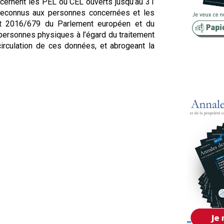
ernent les PEL ou CEL ouverts jusqu’au 31
Copropriété
 reconnus aux personnes concernées et les
ent 2016/679 du Parlement européen et du
Domaine
s personnes physiques à l’égard du traitement
irculation de ces données, et abrogeant la
Environnement
Expropriation
Financement
Fiscalité