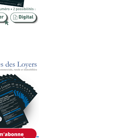
Publicité foncière
Rural
SCI
Sécurité
Urbanisme
Vente
Voies d'exécution