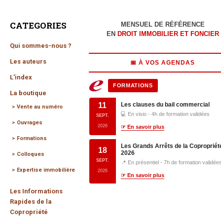
CATEGORIES
MENSUEL DE RÉFÉRENCE
EN
DROIT IMMOBILIER ET FONCIER
Qui sommes-nous ?
Les auteurs
📅 À VOS AGENDAS
L'index
FORMATIONS
La boutique
11
Les clauses du bail commercial
Vente au numéro
💻 En visio - 4h de formation validées
SEPT.
Ouvrages
2026
☞ En savoir plus
Formations
Les Grands Arrêts de la Copropriét
18
2026
Colloques
SEPT.
📍 En présentiel - 7h de formation validée
Expertise immobilière
2026
☞ En savoir plus
Les Informations
Rapides de la
Copropriété