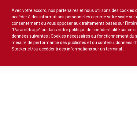
Avec votre accord, nos partenaires et nous utilisons des cookies o
accéder à des informations personnelles comme votre visite sur ce
consentement ou vous opposer aux traitements basés sur l'intérê
"Paramétrage" ou dans notre politique de confidentialité sur ce si
Accueil
Actualité
Commentaires d'arrêt
Sommaires
Chro
données suivantes : Cookies nécessaires au fonctionnement du sit
mesure de performance des publicités et du contenu, données d
Conclusions et Rapports
Formez-vous !
Stocker et/ou accéder à des informations sur un terminal
.
Agent immobilier
Copro
Veille législative et règlementaire
Autres
Bail commercial
Droit 
RECHERCHER UN
CRISE
Décision de justice
Baux
ARTICLE : C'EST PAR
CONJONCTURELLE
Bail d'habitation
Droit 
Propositions et projets de lois
ICI !
ET STRUCTURELLE
Construction
DES LOYERS
Actualité immobilière
Bail rural
Expro
Copropriété
COMMERCIAUX
Construction
Fiscal
Droit rural
Fiscalité
19 Mai, 2017
20 Juil, 2026