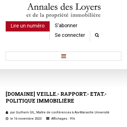
S'abonner
Lire un numéro
Se connecter
Accueil
Actualité
Commentaires d'arrêt
[DOMAINE]
VEILLE.-
RAPPORT.-
ETAT.-
Sommaires
POLITIQUE
IMMOBILIÈRE
Chroniques
Etudes de texte
par Guilhem GIL, Maître de conférences à Aix-Marseille Université
Réponses ministérielles
le 16 novembre 2023
Affichages : 916
Conclusions et Rapports