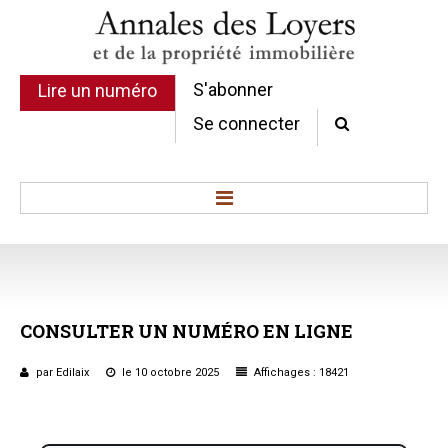
S'abonner
Lire un numéro
Se connecter
Accueil
Actualité
Commentaires d'arrêt
CONSULTER
UN
NUMÉRO
EN
LIGNE
Sommaires
Chroniques
par Edilaix
le 10 octobre 2025
Affichages : 18421
Etudes de texte
Réponses ministérielles
Conclusions et Rapports