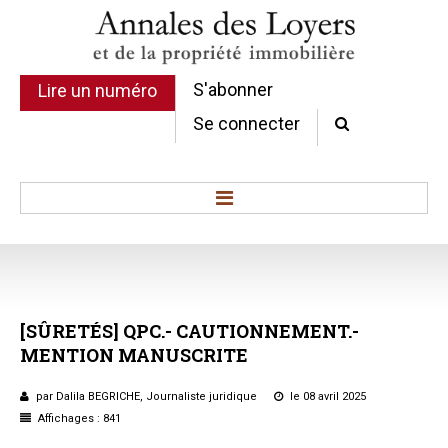
S'abonner
Lire un numéro
Se connecter
Accueil
Actualité
Commentaires d'arrêt
[SÛRETÉS]
QPC.-
CAUTIONNEMENT.-
Sommaires
MENTION
MANUSCRITE
Chroniques
Etudes de texte
par Dalila BEGRICHE, Journaliste juridique
le 08 avril 2025
Réponses ministérielles
Affichages : 841
Conclusions et Rapports