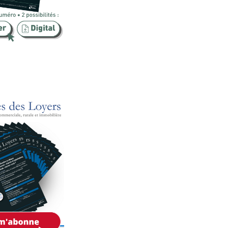
Publicité foncière
Rural
SCI
Sécurité
Urbanisme
Vente
Voies d'exécution