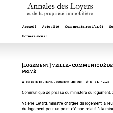
Accueil
Actualité
Commentaires d'arrêt
S
Formez-vous !
Veille législative et règlementaire
Autres
Décision de justice
[LOGEMENT]
VEILLE.-
Baux
COMMUNIQUÉ
DE
PRIVÉ
Propositions et projets de lois
Construction
Actualité immobilière
par Dalila BEGRICHE, Journaliste juridique
le 16 juin 2025
Copropriété
Communiqué de presse du ministère du logement, 
Droit rural
Valérie Létard, ministre chargée du logement, a ré
Fiscalité
du logement pour un point d’étape relatif à la mise