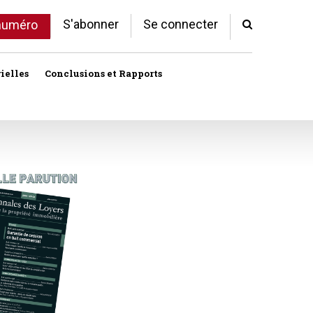
S'abonner
Se connecter
 numéro
ielles
Conclusions et Rapports
Indivision
Profession immobilière
cale libre
Logement
Société civile immobilière
Logement (aides)
Urbanisme et lotissement
Logement social
ux
Vente immobilière
Politique de la ville
Professions
toriales
Propriété