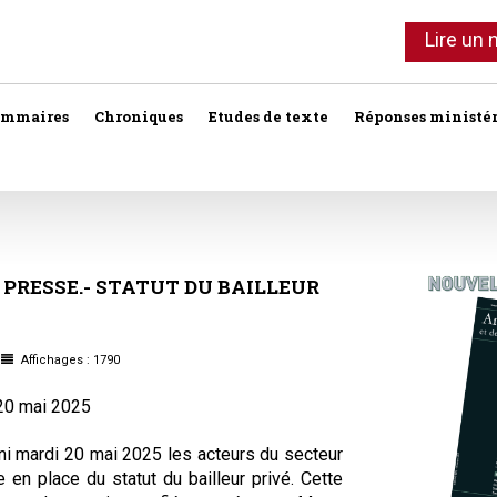
Lire un
ommaires
Chroniques
Etudes de texte
Réponses ministér
Agent immobilier
Copropriété
Association syndi
Location meublée
Bail commercial
Droit foncier privé
Assurances
Professionnels de l'immobilier
PRESSE.-
STATUT
DU
BAILLEUR
Bail d'habitation
Droit foncier public
Baux
SCI
Baux commercia
Bail rural
Expropriation
Affichages : 1790
Vente
Baux d'habitation
20 mai 2025
Construction
Fiscalité
Droit réel
Collectivités terri
Responsabilité notariale
uni mardi 20 mai 2025 les acteurs du secteur
 en place du statut du bailleur privé. Cette
Construction