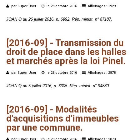
par Super User
le 28 octobre 2016
Affichages : 1929
JOAN Q du 26 juillet 2016, p. 6992. Rép. minist. n° 87187.
[2016-09]
-
Transmission
du
droit
de
place
dans
les
halles
et
marchés
après
la
loi
Pinel.
par Super User
le 28 octobre 2016
Affichages : 2878
JOAN Q du 5 juillet 2016, p. 6305. Rép. minist. n° 94880.
[2016-09]
-
Modalités
d’acquisitions
d’immeubles
par
une
commune.
par Super User
le 28 octobre 2016
Affichages : 2073