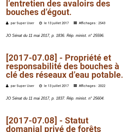
l’entretien
des
avaloirs
des
bouches
d’égout.
par Super User
le 13 juillet 2017
Affichages : 2543
JO Sénat du 11 mai 2017, p. 1836. Rép. minist. n° 25596.
[2017-07.08]
-
Propriété
et
responsabilité
des
bouches
à
clé
des
réseaux
d’eau
potable.
par Super User
le 13 juillet 2017
Affichages : 2022
JO Sénat du 11 mai 2017, p. 1837. Rép. minist. n° 25604.
[2017-07.08]
-
Statut
domanial
privé
de
forêts