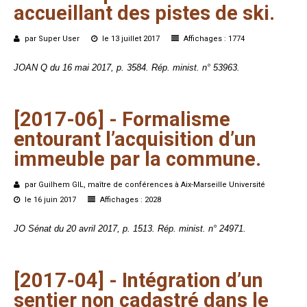
accueillant
des
pistes
de
ski.
par Super User
le 13 juillet 2017
Affichages : 1774
JOAN Q du 16 mai 2017, p. 3584. Rép. minist. n° 53963.
[2017-06]
-
Formalisme
entourant
l’acquisition
d’un
immeuble
par
la
commune.
par Guilhem GIL, maître de conférences à Aix-Marseille Université
le 16 juin 2017
Affichages : 2028
JO Sénat du 20 avril 2017, p. 1513. Rép. minist. n° 24971.
[2017-04]
-
Intégration
d’un
sentier
non
cadastré
dans
le