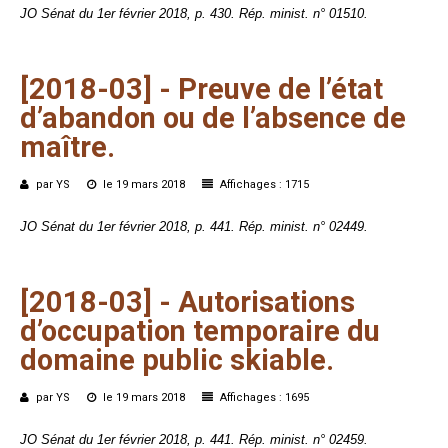
JO Sénat du 1er février 2018, p. 430. Rép. minist. n° 01510.
[2018-03]
-
Preuve
de
l’état
d’abandon
ou
de
l’absence
de
maître.
par YS
le 19 mars 2018
Affichages : 1715
JO Sénat du 1er février 2018, p. 441. Rép. minist. n° 02449.
[2018-03]
-
Autorisations
d’occupation
temporaire
du
domaine
public
skiable.
par YS
le 19 mars 2018
Affichages : 1695
JO Sénat du 1er février 2018, p. 441. Rép. minist. n° 02459.