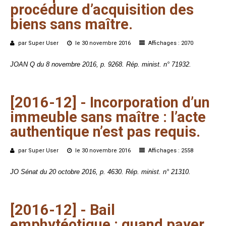
procédure
d’acquisition
des
biens
sans
maître.
par Super User
le 30 novembre 2016
Affichages : 2070
JOAN Q du 8 novembre 2016, p. 9268. Rép. minist. n° 71932.
[2016-12]
-
Incorporation
d’un
immeuble
sans
maître
:
l’acte
authentique
n’est
pas
requis.
par Super User
le 30 novembre 2016
Affichages : 2558
JO Sénat du 20 octobre 2016, p. 4630. Rép. minist. n° 21310.
[2016-12]
-
Bail
emphytéotique
:
quand
payer