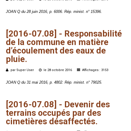
JOAN Q du 28 juin 2016, p. 6006. Rép. minist. n° 15396.
[2016-07.08]
-
Responsabilité
de
la
commune
en
matière
d’écoulement
des
eaux
de
pluie.
par Super User
le 28 octobre 2016
Affichages : 3153
JOAN Q du 31 mai 2016, p. 4802. Rép. minist. n° 79025.
[2016-07.08]
-
Devenir
des
terrains
occupés
par
des
cimetières
désaffectés.