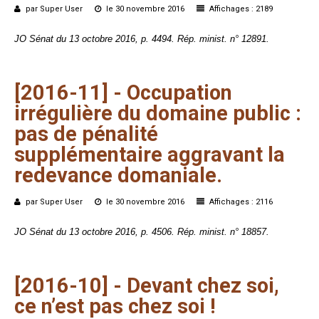
par Super User
le 30 novembre 2016
Affichages : 2189
JO Sénat du 13 octobre 2016, p. 4494. Rép. minist. n° 12891.
[2016-11]
-
Occupation
irrégulière
du
domaine
public :
pas
de
pénalité
supplémentaire
aggravant
la
redevance
domaniale.
par Super User
le 30 novembre 2016
Affichages : 2116
JO Sénat du 13 octobre 2016, p. 4506. Rép. minist. n° 18857.
[2016-10]
-
Devant
chez
soi,
ce
n’est
pas
chez
soi !