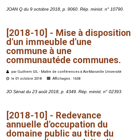
JOAN Q du 9 octobre 2018, p. 9060. Rép. minist. n° 10790.
[2018-10]
-
Mise
à
disposition
d’un
immeuble
d’une
commune
à
une
communautéde
communes.
par Guilhem GIL - Maître de conférences à Aix-Marseille Université
le 01 octobre 2018
Affichages : 1658
JO Sénat du 23 août 2018, p. 4349. Rép. minist. n° 02393.
[2018-10]
-
Redevance
annuelle
d’occupation
du
domaine
public
au
titre
du