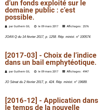
d’un
fonds
exploité
sur
le
domaine
public :
c’est
possible.
par Guilhem GIL
le 09 mars 2017
Affichages : 2576
JOAN Q du 14 février 2017, p. 1258. Rép. minist. n° 100574.
[2017-03]
-
Choix
de
l’indice
dans
un
bail
emphytéotique.
par Guilhem GIL
le 09 mars 2017
Affichages : 4947
JO Sénat du 2 février 2017, p. 424. Rép. minist. n° 19689.
[2016-12]
-
Application
dans
le
temps
de
la
nouvelle