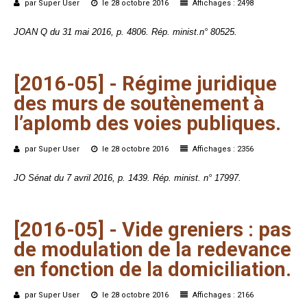
par Super User
le 28 octobre 2016
Affichages : 2498
JOAN Q du 31 mai 2016, p. 4806. Rép. minist.n° 80525.
[2016-05]
-
Régime
juridique
des
murs
de
soutènement
à
l’aplomb
des
voies
publiques.
par Super User
le 28 octobre 2016
Affichages : 2356
JO Sénat du 7 avril 2016, p. 1439. Rép. minist. n° 17997.
[2016-05]
-
Vide
greniers :
pas
de
modulation
de
la
redevance
en
fonction
de
la
domiciliation.
par Super User
le 28 octobre 2016
Affichages : 2166