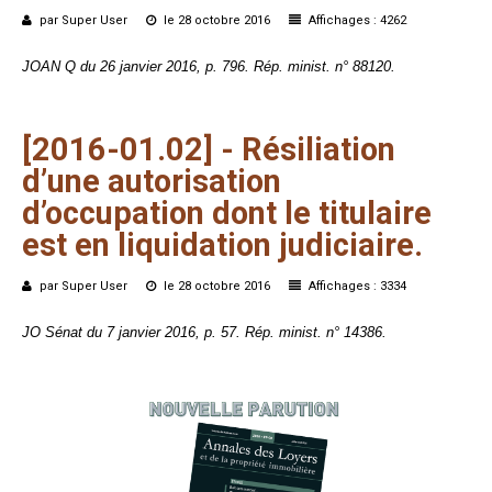
par Super User
le 28 octobre 2016
Affichages : 4262
JOAN Q du 26 janvier 2016, p. 796. Rép. minist. n° 88120.
[2016-01.02]
-
Résiliation
d’une
autorisation
d’occupation
dont
le
titulaire
est
en
liquidation
judiciaire.
par Super User
le 28 octobre 2016
Affichages : 3334
JO Sénat du 7 janvier 2016, p. 57. Rép. minist. n° 14386.