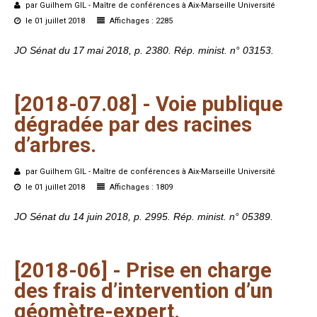
par Guilhem GIL - Maître de conférences à Aix-Marseille Université
le 01 juillet 2018
Affichages : 2285
JO Sénat du 17 mai 2018, p. 2380. Rép. minist. n° 03153.
[2018-07.08]
-
Voie
publique
dégradée
par
des
racines
d’arbres.
par Guilhem GIL - Maître de conférences à Aix-Marseille Université
le 01 juillet 2018
Affichages : 1809
JO Sénat du 14 juin 2018, p. 2995. Rép. minist. n° 05389.
[2018-06]
-
Prise
en
charge
des
frais
d’intervention
d’un
géomètre-expert.