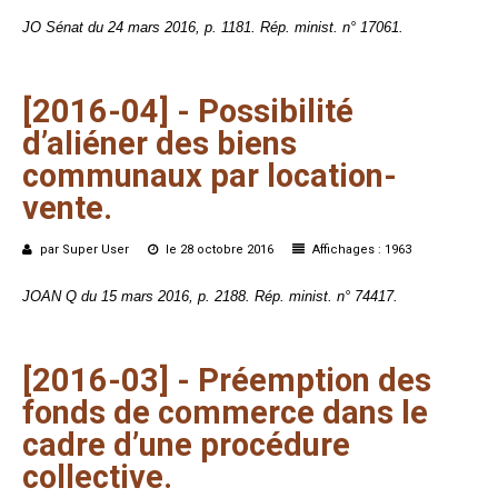
JO Sénat du 24 mars 2016, p. 1181. Rép. minist. n° 17061.
[2016-04]
-
Possibilité
d’aliéner
des
biens
communaux
par
location-
vente.
par Super User
le 28 octobre 2016
Affichages : 1963
JOAN Q du 15 mars 2016, p. 2188. Rép. minist. n° 74417.
[2016-03]
-
Préemption
des
fonds
de
commerce
dans
le
cadre
d’une
procédure
collective.