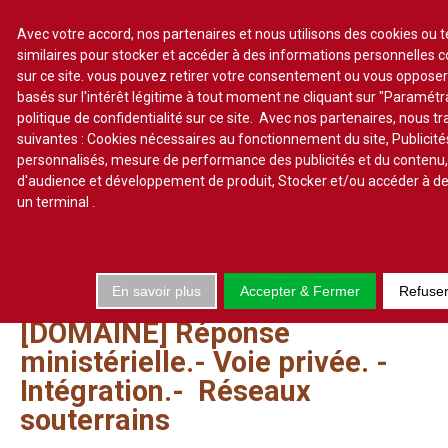
Avec votre accord, nos partenaires et nous utilisons des cookies ou 
similaires pour stocker et accéder à des informations personnelles 
sur ce site. vous pouvez retirer votre consentement ou vous oppose
S'abonner
Lire un numéro
basés sur l'intérêt légitime à tout moment ne cliquant sur "Paramét
politique de confidentialité sur ce site. Avec nos partenaires, nous t
Se connecter
suivantes : Cookies nécessaires au fonctionnement du site, Publicité
personnalisés, mesure de performance des publicités et du contenu
d'audience et développement de produit, Stocker et/ou accéder à de
un terminal
.
Accueil
Actualité
En savoir plus
Accepter & Fermer
Refuse
Commentaires d'arrêt
[DOMAINE]
Réponse
Sommaires
ministérielle.-
Voie
privée.
-
Chroniques
Intégration.-
Réseaux
Etudes de texte
souterrains
Réponses ministérielles
Conclusions et Rapports