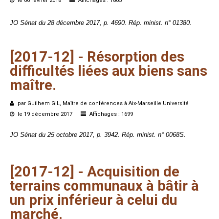
le 06 février 2018
Affichages : 1803
JO Sénat du 28 décembre 2017, p. 4690. Rép. minist. n° 01380.
[2017-12]
-
Résorption
des
difficultés
liées
aux
biens
sans
maître.
par Guilhem GIL, Maître de conférences à Aix-Marseille Université
le 19 décembre 2017
Affichages : 1699
JO Sénat du 25 octobre 2017, p. 3942. Rép. minist. n° 0068S.
[2017-12]
-
Acquisition
de
terrains
communaux
à
bâtir
à
un
prix
inférieur
à
celui
du
marché.