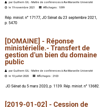
par Guilhem GIL - Maître de conférences à Aix-Marseille Université
Formez-vous !
le 19 novembre 2021
Affichages : 1099
Rép. minist. n° 17177, JO Sénat du 23 septembre 2021,
p. 5470
[DOMAINE]
-
Réponse
ministérielle.-
Transfert
de
gestion
d’un
bien
du
domaine
public
par Guilhem GIL - Maître de conférences à Aix-Marseille Université
le 10 juillet 2020
Affichages : 2103
JO Sénat du 5 mars 2020, p. 1139. Rép. minist. n° 13682.
[2019-01-02]
-
Cession
de