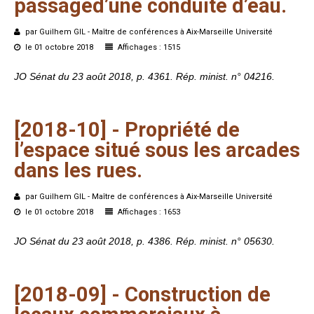
passaged’une
conduite
d’eau.
par Guilhem GIL - Maître de conférences à Aix-Marseille Université
le 01 octobre 2018
Affichages : 1515
JO Sénat du 23 août 2018, p. 4361. Rép. minist. n° 04216.
[2018-10]
-
Propriété
de
l’espace
situé
sous
les
arcades
dans
les
rues.
par Guilhem GIL - Maître de conférences à Aix-Marseille Université
le 01 octobre 2018
Affichages : 1653
JO Sénat du 23 août 2018, p. 4386. Rép. minist. n° 05630.
[2018-09]
-
Construction
de