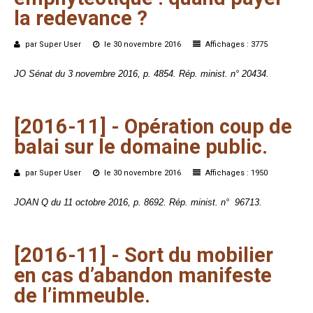
la
redevance
?
par Super User
le 30 novembre 2016
Affichages : 3775
JO Sénat du 3 novembre 2016, p. 4854. Rép. minist. n° 20434.
[2016-11]
-
Opération
coup
de
balai
sur
le
domaine
public.
par Super User
le 30 novembre 2016
Affichages : 1950
JOAN Q du 11 octobre 2016, p. 8692. Rép. minist. n°
96713.
[2016-11]
-
Sort
du
mobilier
en
cas
d’abandon
manifeste
de
l’immeuble.