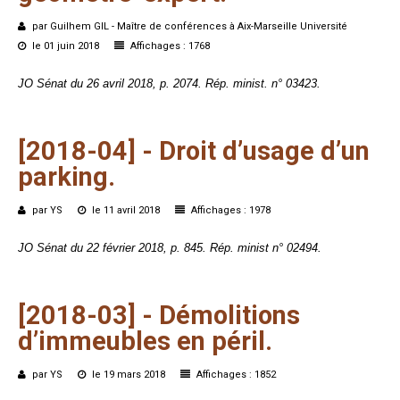
par Guilhem GIL - Maître de conférences à Aix-Marseille Université
le 01 juin 2018
Affichages : 1768
JO Sénat du 26 avril 2018, p. 2074. Rép. minist. n° 03423.
[2018-04]
-
Droit
d’usage
d’un
parking.
par YS
le 11 avril 2018
Affichages : 1978
JO Sénat du 22 février 2018, p. 845. Rép. minist n° 02494.
[2018-03]
-
Démolitions
d’immeubles
en
péril.
par YS
le 19 mars 2018
Affichages : 1852