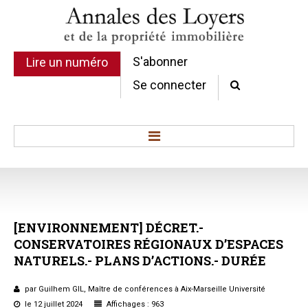
S'abonner
Lire un numéro
Se connecter
Accueil
Actualité
Commentaires d'arrêt
[ENVIRONNEMENT]
DÉCRET.-
Sommaires
CONSERVATOIRES
RÉGIONAUX
D’ESPACES
Chroniques
NATURELS.-
PLANS
D’ACTIONS.-
DURÉE
Etudes de texte
Réponses ministérielles
par Guilhem GIL, Maître de conférences à Aix-Marseille Université
Conclusions et Rapports
le 12 juillet 2024
Affichages : 963