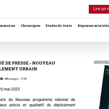
Lire un
ommaires
Chroniques
Etudes de texte
Réponses ministér
Agent immobilier
Copropriété
Association syndi
Location meublée
Bail commercial
Droit foncier privé
Assurances
Professionnels de l'immobilier
UÉ
DE
PRESSE.-
NOUVEAU
LEMENT
URBAIN
Bail d'habitation
Droit foncier public
Baux
SCI
Baux commercia
Bail rural
Expropriation
Affichages : 1778
Vente
Baux d'habitation
20 mai 2025
Construction
Fiscalité
Droit réel
Collectivités terri
Responsabilité notariale
jets du Nouveau programme national de
eux précis et qualitatif du déploiement
Construction