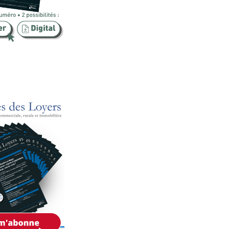
Publicité foncière
Rural
SCI
Sécurité
Urbanisme
Vente
Voies d'exécution