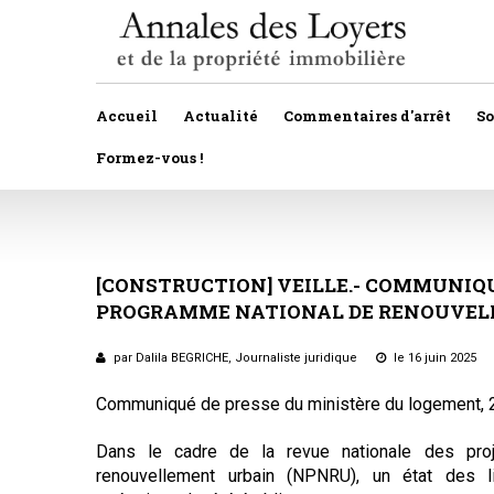
Accueil
Actualité
Commentaires d'arrêt
S
Formez-vous !
Veille législative et règlementaire
Autres
Décision de justice
[CONSTRUCTION]
VEILLE.-
Baux
COMMUNIQ
PROGRAMME
NATIONAL
DE
RENOUVEL
Propositions et projets de lois
Construction
Actualité immobilière
par Dalila BEGRICHE, Journaliste juridique
le 16 juin 2025
Copropriété
Communiqué de presse du ministère du logement, 
Droit rural
Dans le cadre de la revue nationale des pro
Fiscalité
renouvellement urbain (NPNRU), un état des li