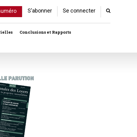
S'abonner
Se connecter
 numéro
ielles
Conclusions et Rapports
Indivision
Profession immobilière
cale libre
Logement
Société civile immobilière
Logement (aides)
Urbanisme et lotissement
Logement social
ux
Vente immobilière
Politique de la ville
Professions
toriales
Propriété