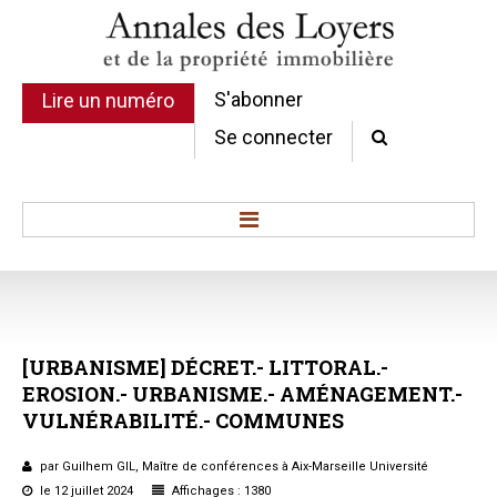
S'abonner
Lire un numéro
Se connecter
Accueil
Actualité
Commentaires d'arrêt
[URBANISME]
DÉCRET.-
LITTORAL.-
Sommaires
EROSION.-
URBANISME.-
AMÉNAGEMENT.-
Chroniques
VULNÉRABILITÉ.-
COMMUNES
Etudes de texte
Réponses ministérielles
par Guilhem GIL, Maître de conférences à Aix-Marseille Université
Conclusions et Rapports
le 12 juillet 2024
Affichages : 1380