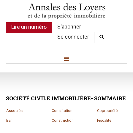
S'abonner
Lire un numéro
Se connecter
Accueil
Actualité
Commentaires d'arrêt
SOCIÉTÉ
CIVILE
IMMOBILIÈRE-
SOMMAIRE
Sommaires
Chroniques
Associés
Constitution
Copropriété
Etudes de texte
Bail
Construction
Fiscalité
Réponses ministérielles
Conclusions et Rapports