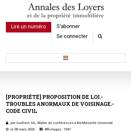
S'abonner
Lire un numéro
Se connecter
Accueil
Actualité
Commentaires d'arrêt
[PROPRIÉTÉ]
PROPOSITION
DE
LOI.-
Sommaires
TROUBLES
ANORMAUX
DE
VOISINAGE.-
Chroniques
CODE
CIVIL
Etudes de texte
Réponses ministérielles
par Guilhem GIL, Maître de conférences à Aix-Marseille Université
Conclusions et Rapports
le 08 mars 2024
Affichages : 1047