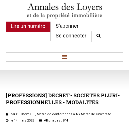
S'abonner
Lire un numéro
Se connecter
Accueil
Actualité
Commentaires d'arrêt
[PROFESSIONS]
DÉCRET.-
SOCIÉTÉS
PLURI-
Sommaires
PROFESSIONNELLES.-
MODALITÉS
Chroniques
Etudes de texte
par Guilhem GIL, Maître de conférences à Aix-Marseille Université
Réponses ministérielles
le 14 mars 2025
Affichages : 844
Conclusions et Rapports