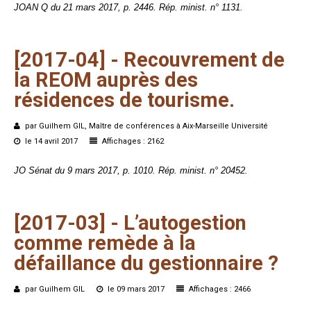
JOAN Q du 21 mars 2017, p. 2446. Rép. minist. n° 1131.
[2017-04]
-
Recouvrement
de
la
REOM
auprès
des
résidences
de
tourisme.
par Guilhem GIL, Maître de conférences à Aix-Marseille Université
le 14 avril 2017
Affichages : 2162
JO Sénat du 9 mars 2017, p. 1010. Rép. minist. n° 20452.
[2017-03]
-
L’autogestion
comme
remède
à
la
défaillance
du
gestionnaire ?
par Guilhem GIL
le 09 mars 2017
Affichages : 2466