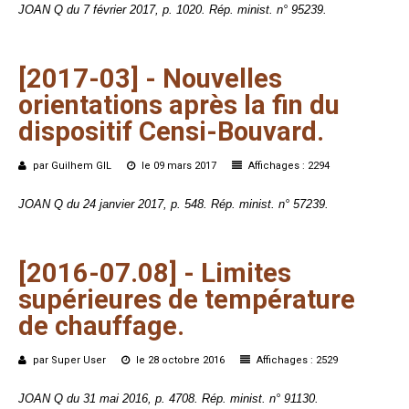
JOAN Q du 7 février 2017, p. 1020. Rép. minist. n° 95239.
[2017-03]
-
Nouvelles
orientations
après
la
fin
du
dispositif
Censi-Bouvard.
par Guilhem GIL
le 09 mars 2017
Affichages : 2294
JOAN Q du 24 janvier 2017, p. 548. Rép. minist. n° 57239.
[2016-07.08]
-
Limites
supérieures
de
température
de
chauffage.
par Super User
le 28 octobre 2016
Affichages : 2529
JOAN Q du 31 mai 2016, p. 4708. Rép. minist. n° 91130.