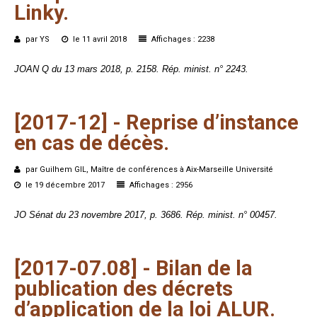
Linky.
par YS
le 11 avril 2018
Affichages : 2238
JOAN Q du 13 mars 2018, p. 2158. Rép. minist. n° 2243.
[2017-12]
-
Reprise
d’instance
en
cas
de
décès.
par Guilhem GIL, Maître de conférences à Aix-Marseille Université
le 19 décembre 2017
Affichages : 2956
JO Sénat du 23 novembre 2017, p. 3686. Rép. minist. n° 00457.
[2017-07.08]
-
Bilan
de
la
publication
des
décrets
d’application
de
la
loi
ALUR.