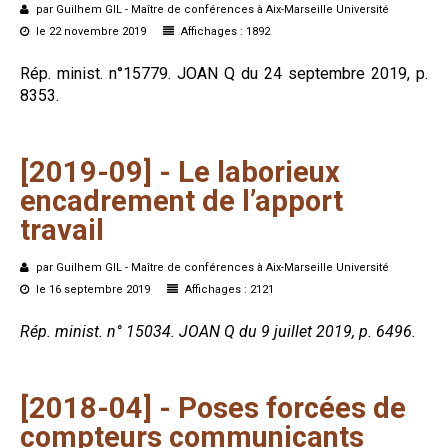
par Guilhem GIL - Maître de conférences à Aix-Marseille Université
Formez-vous !
le 22 novembre 2019
Affichages : 1892
Rép. minist. n°15779. JOAN Q du 24 septembre 2019, p.
8353.
[2019-09]
-
Le
laborieux
encadrement
de
l’apport
travail
par Guilhem GIL - Maître de conférences à Aix-Marseille Université
le 16 septembre 2019
Affichages : 2121
Rép. minist. n° 15034. JOAN Q du 9 juillet 2019, p. 6496.
[2018-04]
-
Poses
forcées
de
compteurs
communicants