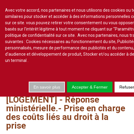
Avec votre accord, nos partenaires et nous utilisons des cookies ou 
similaires pour stocker et accéder à des informations personnelles 
sur ce site. vous pouvez retirer votre consentement ou vous oppose
S'abonner
Lire un numéro
basés sur l'intérêt légitime à tout moment ne cliquant sur "Paramét
politique de confidentialité sur ce site. Avec nos partenaires, nous t
Se connecter
suivantes : Cookies nécessaires au fonctionnement du site, Publicité
personnalisés, mesure de performance des publicités et du contenu
d'audience et développement de produit, Stocker et/ou accéder à de
un terminal
.
Accueil
Actualité
En savoir plus
Accepter & Fermer
Refuse
Commentaires d'arrêt
[LOGEMENT]
-
Réponse
Sommaires
ministérielle.-
Prise
en
charge
Chroniques
des
coûts
liés
au
droit
à
la
Etudes de texte
prise
Réponses ministérielles
Conclusions et Rapports