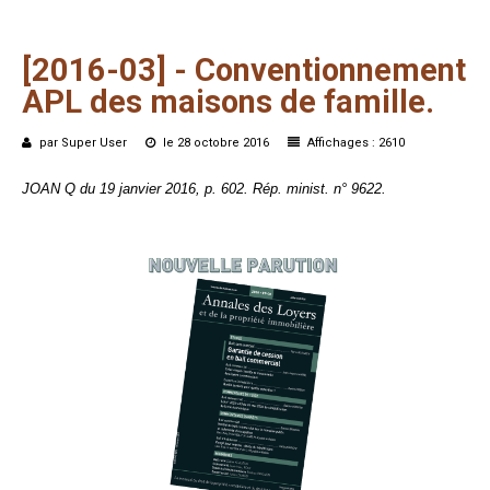
[2016-03]
-
Conventionnement
APL
des
maisons
de
famille.
par Super User
le 28 octobre 2016
Affichages : 2610
JOAN Q du 19 janvier 2016, p. 602. Rép. minist. n° 9622.