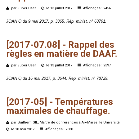
par Super User
le 13 juillet 2017
Affichages : 2456
JOAN Q du 9 mai 2017, p. 3365. Rép. minist. n° 63701.
[2017-07.08]
-
Rappel
des
règles
en
matière
de
DAAF.
par Super User
le 13 juillet 2017
Affichages : 2397
JOAN Q du 16 mai 2017, p. 3644. Rép. minist. n° 78729.
[2017-05]
-
Températures
maximales
de
chauffage.
par Guilhem GIL, Maître de conférences à Aix-Marseille Université
le 10 mai 2017
Affichages : 2380