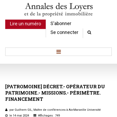
S'abonner
Lire un numéro
Se connecter
Accueil
Actualité
Commentaires d'arrêt
[PATROMOINE]
DÉCRET.-
OPÉRATEUR
DU
Sommaires
PATRIMOINE.-
MISSIONS.-
PÉRIMÈTRE.
Chroniques
FINANCEMENT
Etudes de texte
Réponses ministérielles
par Guilhem GIL, Maître de conférences à Aix-Marseille Université
Conclusions et Rapports
le 14 mai 2024
Affichages : 749