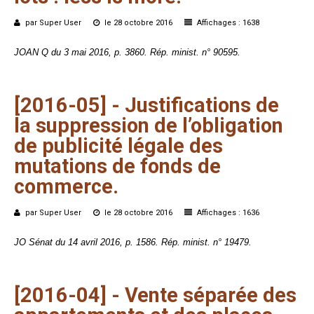
par Super User
le 28 octobre 2016
Affichages : 1638
JOAN Q du 3 mai 2016, p. 3860. Rép. minist. n° 90595.
[2016-05]
-
Justifications
de
la
suppression
de
l’obligation
de
publicité
légale
des
mutations
de
fonds
de
commerce.
par Super User
le 28 octobre 2016
Affichages : 1636
JO Sénat du 14 avril 2016, p. 1586. Rép. minist. n° 19479.
[2016-04]
-
Vente
séparée
des