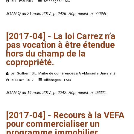
le 10 mai 2017
Affichages : 1567
JOAN Q du 21 mars 2017, p. 2426. Rép. minist. n° 74655.
[2017-04]
-
La
loi
Carrez
n’a
pas
vocation
à
être
étendue
hors
du
champ
de
la
copropriété.
par Guilhem GIL, Maître de conférences à Aix-Marseille Université
le 14 avril 2017
Affichages : 1733
JOAN Q du 14 mars 2017, p. 2242. Rép. minist. n° 98321.
[2017-04]
-
Recours
à
la
VEFA
pour
commercialiser
un
programme
immobilier