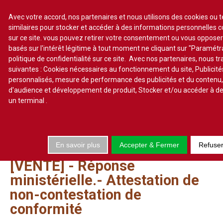
Avec votre accord, nos partenaires et nous utilisons des cookies ou 
similaires pour stocker et accéder à des informations personnelles 
sur ce site. vous pouvez retirer votre consentement ou vous oppose
S'abonner
Lire un numéro
basés sur l'intérêt légitime à tout moment ne cliquant sur "Paramét
politique de confidentialité sur ce site. Avec nos partenaires, nous t
Se connecter
suivantes : Cookies nécessaires au fonctionnement du site, Publicité
personnalisés, mesure de performance des publicités et du contenu
d'audience et développement de produit, Stocker et/ou accéder à de
un terminal
.
Accueil
Actualité
En savoir plus
Accepter & Fermer
Refuse
Commentaires d'arrêt
[VENTE]
-
Réponse
Sommaires
ministérielle.-
Attestation
de
Chroniques
non-contestation
de
Etudes de texte
conformité
Réponses ministérielles
Conclusions et Rapports