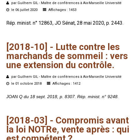
par Guilhem GIL - Maître de conférences à Aix-Marseille Université
Formez-vous !
le 06 juillet 2020
Affichages : 1453
Rép. minist. n° 12863, JO Sénat, 28 mai 2020, p. 2443.
[2018-10]
-
Lutte
contre
les
marchands
de
sommeil :
vers
une
extension
du
contrôle.
par Guilhem GIL - Maître de conférences à Aix-Marseille Université
le 01 octobre 2018
Affichages : 1412
JOAN Q du 18 sept. 2018, p. 8307. Rép. minist. n° 9248.
[2018-03]
-
Compromis
avant
la
loi
NOTRe,
vente
après
:
qui
est
compétent
?