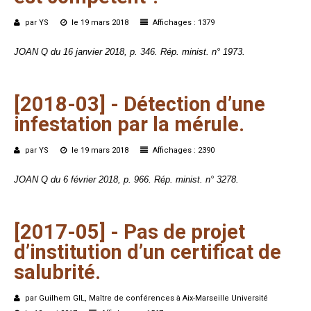
par YS
le 19 mars 2018
Affichages : 1379
JOAN Q du 16 janvier 2018, p. 346. Rép. minist. n° 1973.
[2018-03]
-
Détection
d’une
infestation
par
la
mérule.
par YS
le 19 mars 2018
Affichages : 2390
JOAN Q du 6 février 2018, p. 966. Rép. minist. n° 3278.
[2017-05]
-
Pas
de
projet
d’institution
d’un
certificat
de
salubrité.
par Guilhem GIL, Maître de conférences à Aix-Marseille Université