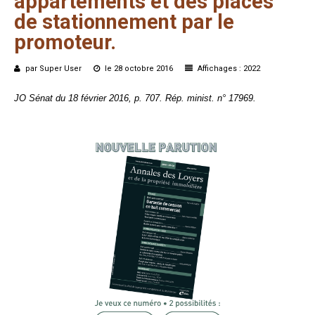
appartements
et
des
places
de
stationnement
par
le
promoteur.
par Super User
le 28 octobre 2016
Affichages : 2022
JO Sénat du 18 février 2016, p. 707. Rép. minist. n° 17969.