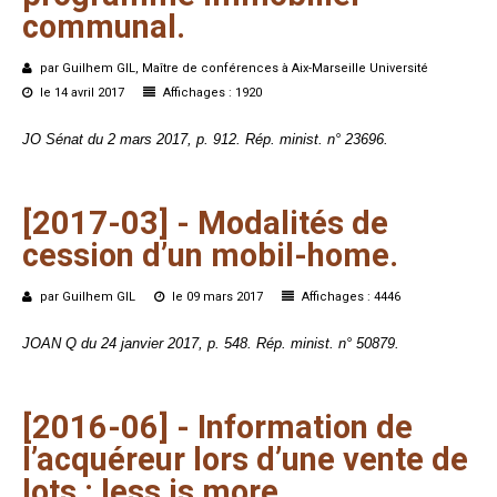
communal.
par Guilhem GIL, Maître de conférences à Aix-Marseille Université
le 14 avril 2017
Affichages : 1920
JO Sénat du 2 mars 2017, p. 912. Rép. minist. n° 23696.
[2017-03]
-
Modalités
de
cession
d’un
mobil-home.
par Guilhem GIL
le 09 mars 2017
Affichages : 4446
JOAN Q du 24 janvier 2017, p. 548. Rép. minist. n° 50879.
[2016-06]
-
Information
de
l’acquéreur
lors
d’une
vente
de
lots
:
less
is
more.