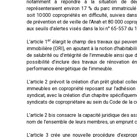
notamment à répondre à la situation de dégr
représenteraient environ 17 % du parc immatriculé 
soit 10 000 copropriétés en difficulté, suivies da
de prévention et de veille de l’Anah et 80 000 copro
aux seuils d’alertes visés dans la loi n° 65-557 du 10
er
L’article 1
élargit le champ des travaux qui peuvent 
immobilière (ORI), en ajoutant à la notion d’habitabil
de salubrité ou d’intégrité de l’immeuble ainsi que 
possibilité d’inclure des travaux de rénovation én
performance énergétique de l’immeuble.
L’article 2 prévoit la création d’un prêt global col
immeubles en copropriété reposant sur l’adhésio
syndicat, avec la création d’un chapitre spécifique
syndicats de copropriétaire au sein du Code de la
L’article 2 bis consacre la capacité juridique des a
nom de l’ensemble de leurs membres, un emprunt col
L’article 3 crée une nouvelle procédure d’expro