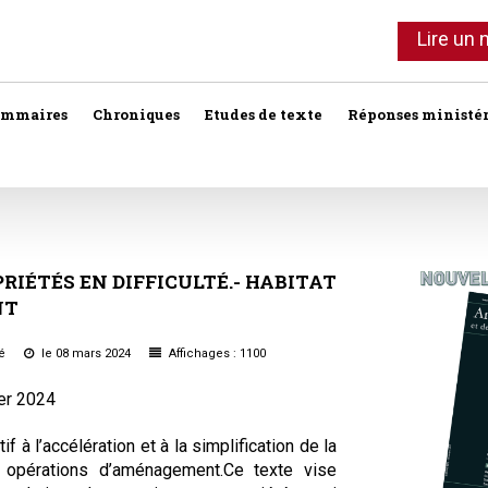
Lire un
ommaires
Chroniques
Etudes de texte
Réponses ministér
Agent immobilier
Copropriété
Association syndi
Location meublée
Bail commercial
Droit foncier privé
Assurances
Professionnels de l'immobilier
RIÉTÉS
EN
DIFFICULTÉ.-
HABITAT
NT
Bail d'habitation
Droit foncier public
Baux
SCI
Baux commercia
Bail rural
Expropriation
té
le 08 mars 2024
Affichages : 1100
Vente
Baux d'habitation
ier 2024
Construction
Fiscalité
Droit réel
Collectivités terri
Responsabilité notariale
f à l’accélération et à la simplification de la
s opérations d’aménagement.Ce texte vise
Construction