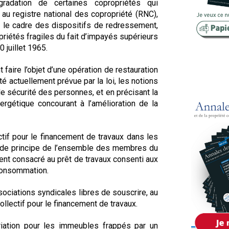
adation de certaines copropriétés qui
Copropriété
au registre national des copropriété (RNC),
ns le cadre des dispositifs de redressement,
Domaine
priétés fragiles du fait d’impayés supérieurs
 juillet 1965.
Environnement
faire l’objet d’une opération de restauration
Expropriation
ité actuellement prévue par la loi, les notions
Financement
de sécurité des personnes, et en précisant la
ergétique concourant à l’amélioration de la
Fiscalité
lectif pour le financement de travaux dans les
n de principe de l’ensemble des membres du
ment consacré au prêt de travaux consenti aux
 consommation.
ssociations syndicales libres de souscrire, au
lectif pour le financement de travaux.
priation pour les immeubles frappés par un