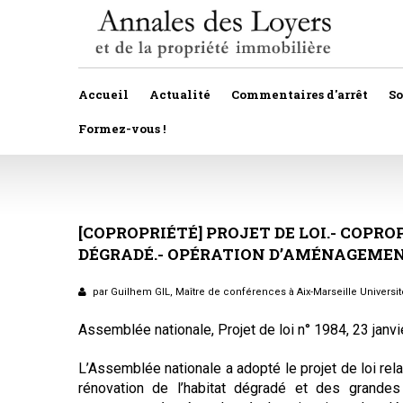
Accueil
Actualité
Commentaires d'arrêt
S
Formez-vous !
Veille législative et règlementaire
Autres
Décision de justice
[COPROPRIÉTÉ]
PROJET
Baux
DE
LOI.-
COPROP
DÉGRADÉ.-
OPÉRATION
D’AMÉNAGEME
Propositions et projets de lois
Construction
Actualité immobilière
par Guilhem GIL, Maître de conférences à Aix-Marseille Universi
Copropriété
Assemblée nationale, Projet de loi n° 1984, 23 janv
Droit rural
L’Assemblée nationale a adopté le projet de loi relati
Fiscalité
rénovation de l’habitat dégradé et des grande