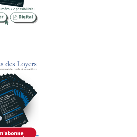
Publicité foncière
Rural
SCI
Sécurité
Urbanisme
Vente
Voies d'exécution