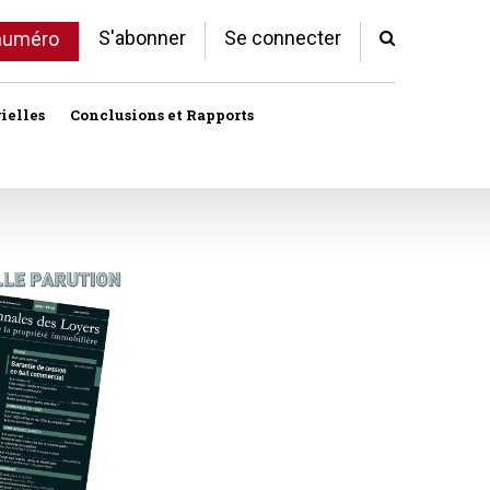
S'abonner
Se connecter
 numéro
ielles
Conclusions et Rapports
Indivision
Profession immobilière
cale libre
Logement
Société civile immobilière
Logement (aides)
Urbanisme et lotissement
Logement social
ux
Vente immobilière
Politique de la ville
Professions
toriales
Propriété