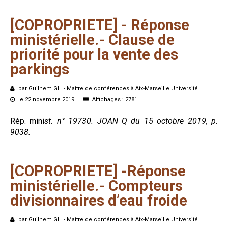
[COPROPRIETE]
-
Réponse
ministérielle.-
Clause
de
priorité
pour
la
vente
des
parkings
par Guilhem GIL - Maître de conférences à Aix-Marseille Université
le 22 novembre 2019
Affichages : 2781
Rép. mini
st. n° 19730. JOAN Q du 15 octobre 2019, p.
9038.
[COPROPRIETE]
-Réponse
ministérielle.-
Compteurs
divisionnaires
d’eau
froide
par Guilhem GIL - Maître de conférences à Aix-Marseille Université