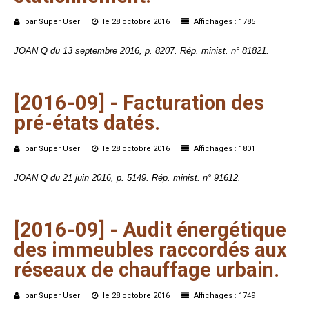
par Super User
le 28 octobre 2016
Affichages : 1785
JOAN Q du 13 septembre 2016, p. 8207. Rép. minist. n° 81821.
[2016-09]
-
Facturation
des
pré-états
datés.
par Super User
le 28 octobre 2016
Affichages : 1801
JOAN Q du 21 juin 2016, p. 5149. Rép. minist. n° 91612.
[2016-09]
-
Audit
énergétique
des
immeubles
raccordés
aux
réseaux
de
chauffage
urbain.
par Super User
le 28 octobre 2016
Affichages : 1749