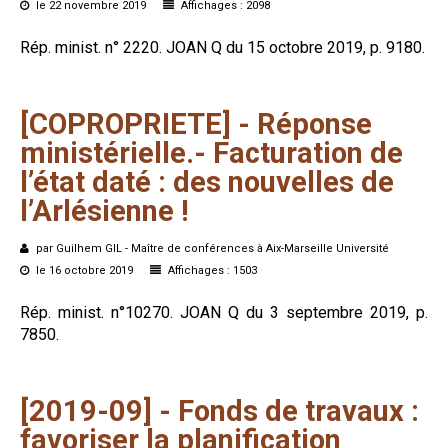
le 22 novembre 2019
Affichages : 2098
Rép. minist. n° 2220. JOAN Q du 15 octobre 2019, p. 9180.
[COPROPRIETE]
-
Réponse
ministérielle.-
Facturation
de
l’état
daté :
des
nouvelles
de
l’Arlésienne !
par Guilhem GIL - Maître de conférences à Aix-Marseille Université
le 16 octobre 2019
Affichages : 1503
Rép. minist. n°10270. JOAN Q du 3 septembre 2019, p.
7850.
[2019-09]
-
Fonds
de
travaux :
favoriser
la
planification