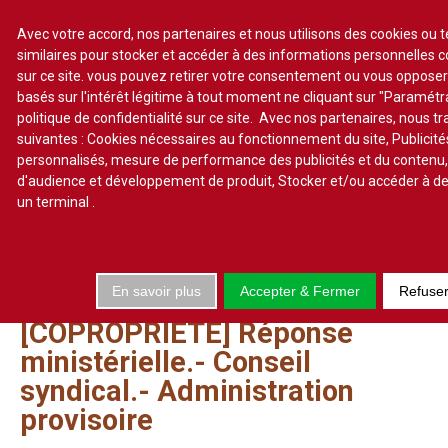
Avec votre accord, nos partenaires et nous utilisons des cookies ou 
similaires pour stocker et accéder à des informations personnelles 
sur ce site. vous pouvez retirer votre consentement ou vous oppose
S'abonner
Lire un numéro
basés sur l'intérêt légitime à tout moment ne cliquant sur "Paramét
politique de confidentialité sur ce site. Avec nos partenaires, nous t
Se connecter
suivantes : Cookies nécessaires au fonctionnement du site, Publicité
personnalisés, mesure de performance des publicités et du contenu
d'audience et développement de produit, Stocker et/ou accéder à de
un terminal
.
Accueil
Actualité
En savoir plus
Accepter & Fermer
Refuse
Commentaires d'arrêt
[COPROPRIETE]
Réponse
Sommaires
ministérielle.-
Conseil
Chroniques
syndical.-
Administration
Etudes de texte
provisoire
Réponses ministérielles
Conclusions et Rapports