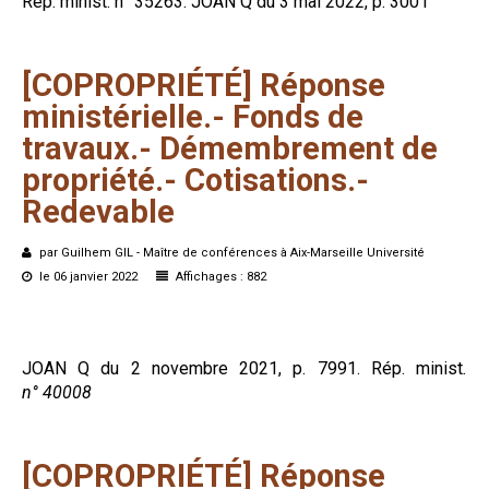
Rép. minist. n° 35263. JOAN Q du 3 mai 2022, p. 3001
[COPROPRIÉTÉ]
Réponse
ministérielle.-
Fonds
de
travaux.-
Démembrement
de
propriété.-
Cotisations.-
Redevable
par Guilhem GIL - Maître de conférences à Aix-Marseille Université
le 06 janvier 2022
Affichages : 882
JOAN Q du 2 novembre 2021, p. 7991. Rép. min
ist
.
n° 40008
[COPROPRIÉTÉ]
Réponse