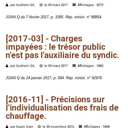
par Guilhem GIL
le 09 mars 2017
Affichages : 2073
JOAN Q du 7 février 2017, p. 1085. Rép. minist. n° 88854.
[2017-03]
-
Charges
impayées :
le
trésor
public
n’est
pas
l’auxiliaire
du
syndic.
par Guilhem GIL
le 09 mars 2017
Affichages : 1883
JOAN Q du 24 janvier 2017, p. 594. Rép. minist. n° 92976.
[2016-11]
-
Précisions
sur
l’individualisation
des
frais
de
chauffage.
par Super User
le 30 novembre 2016
Affichages : 1848