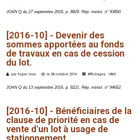
JOAN Q du 27 septembre 2016, p. 8829. Rép. minist. n° 93850.
[2016-10]
-
Devenir
des
sommes
apportées
au
fonds
de
travaux
en
cas
de
cession
du
lot.
par Super User
le 28 octobre 2016
Affichages : 1860
JOAN Q du 13 septembre 2016, p. 8221. Rép. minist. n° 94652.
[2016-10]
-
Bénéficiaires
de
la
clause
de
priorité
en
cas
de
vente
d’un
lot
à
usage
de
stationnement.