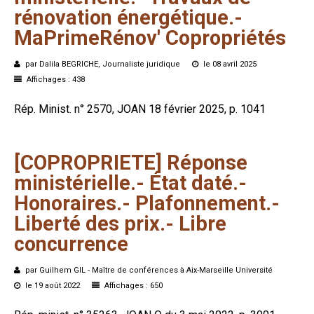
rénovation
énergétique.-
MaPrimeRénov'
Copropriétés
par Dalila BEGRICHE, Journaliste juridique
le 08 avril 2025
Affichages : 438
Rép. Minist. n° 2570, JOAN 18 février 2025, p. 1041
[COPROPRIETE]
Réponse
ministérielle.-
État
daté.-
Honoraires.-
Plafonnement.-
Liberté
des
prix.-
Libre
concurrence
par Guilhem GIL - Maître de conférences à Aix-Marseille Université
le 19 août 2022
Affichages : 650