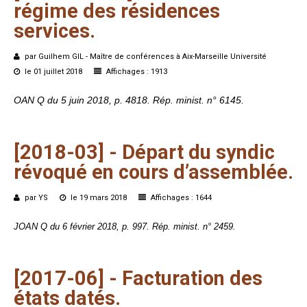
régime
des
résidences
services.
par Guilhem GIL - Maître de conférences à Aix-Marseille Université
le 01 juillet 2018
Affichages : 1913
OAN Q du 5 juin 2018, p. 4818. Rép. minist. n° 6145.
[2018-03]
-
Départ
du
syndic
révoqué
en
cours
d’assemblée.
par YS
le 19 mars 2018
Affichages : 1644
JOAN Q du 6 février 2018, p. 997. Rép. minist. n° 2459.
[2017-06]
-
Facturation
des
états
datés.