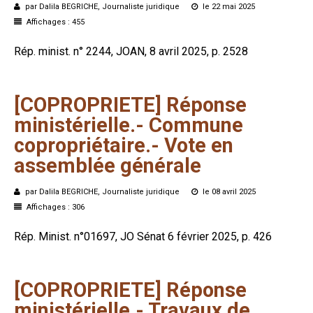
par Dalila BEGRICHE, Journaliste juridique
le 22 mai 2025
Formez-vous !
Affichages : 455
Rép. minist. n° 2244, JOAN, 8 avril 2025, p. 2528
[COPROPRIETE]
Réponse
ministérielle.-
Commune
copropriétaire.-
Vote
en
assemblée
générale
par Dalila BEGRICHE, Journaliste juridique
le 08 avril 2025
Affichages : 306
Rép. Minist. n°01697, JO Sénat 6 février 2025, p. 426
[COPROPRIETE]
Réponse
ministérielle.-
Travaux
de