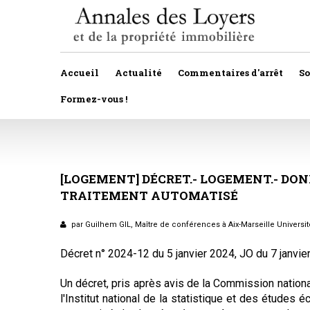
Accueil
Actualité
Commentaires d'arrêt
S
Formez-vous !
Veille législative et règlementaire
Autres
Décision de justice
[LOGEMENT]
DÉCRET.-
Baux
LOGEMENT.-
DON
TRAITEMENT
AUTOMATISÉ
Propositions et projets de lois
Construction
Actualité immobilière
par Guilhem GIL, Maître de conférences à Aix-Marseille Universi
Copropriété
Décret n° 2024-12 du 5 janvier 2024, JO du 7 janvie
Droit rural
Un décret, pris après avis de la Commission national
Fiscalité
l'Institut national de la statistique et des études