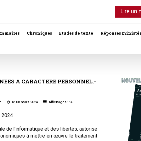
Lire un
ommaires
Chroniques
Etudes de texte
Réponses ministér
Agent immobilier
Copropriété
Association syndi
Location meublée
Bail commercial
Droit foncier privé
Assurances
Professionnels de l'immobilier
NÉES
À
CARACTÈRE
PERSONNEL.-
Bail d'habitation
Droit foncier public
Baux
SCI
Baux commercia
Bail rural
Expropriation
té
le 08 mars 2024
Affichages : 961
Vente
Baux d'habitation
r 2024
Construction
Fiscalité
Droit réel
Collectivités terri
Responsabilité notariale
e de l'informatique et des libertés, autorise
 économiques à mettre en œuvre le traitement
Construction