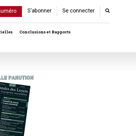
S'abonner
Se connecter
 numéro
ielles
Conclusions et Rapports
Indivision
Profession immobilière
cale libre
Logement
Société civile immobilière
Logement (aides)
Urbanisme et lotissement
Logement social
ux
Vente immobilière
Politique de la ville
Professions
toriales
Propriété