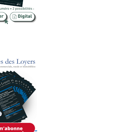
Publicité foncière
Rural
SCI
Sécurité
Urbanisme
Vente
Voies d'exécution