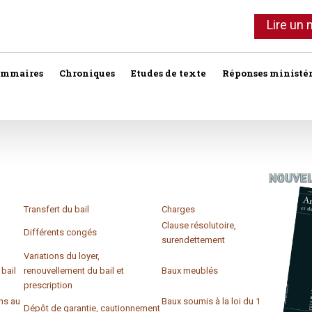
Lire un
ommaires
Chroniques
Etudes de texte
Réponses ministér
Agent immobilier
Copropriété
Association syndi
Location meublée
Bail commercial
Droit foncier privé
Assurances
Professionnels de l'immobilier
Bail d'habitation
Droit foncier public
Baux
SCI
Transfert du bail
Charges
Baux commercia
Bail rural
Expropriation
Clause résolutoire,
Vente
Différents congés
surendettement
Baux d'habitation
Construction
Fiscalité
Variations du loyer,
Droit réel
bail
renouvellement du bail et
Baux meublés
Collectivités terri
Responsabilité notariale
prescription
ns au
Baux soumis à la loi du 1er
Construction
Dépôt de garantie, cautionnement