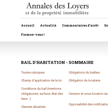
Accueil
Actualité
Commentaires d'arrêt
S
Formez-vous !
Veille législative et règlementaire
Autres
Décision de justice
BAIL
D'HABITATION
-
Baux
SOMMAIRE
Propositions et projets de lois
Construction
Toutes rubriques
Obligations du bailleur
Actualité immobilière
Copropriété
Champ d’application de la loi
Obligation du locataire
Conditions du bail (mentions
Droit rural
obligatoires, surface, état des
Cession et sous-location du 
lieux…)
Fiscalité
Opposabilité des notificatio
Clauses abusives