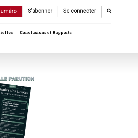
S'abonner
Se connecter
 numéro
ielles
Conclusions et Rapports
Indivision
Profession immobilière
cale libre
Logement
Société civile immobilière
Logement (aides)
Urbanisme et lotissement
Logement social
ux
Vente immobilière
Politique de la ville
Professions
toriales
Propriété