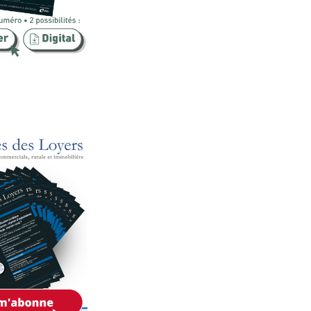
Publicité foncière
Rural
SCI
Sécurité
Urbanisme
Vente
Voies d'exécution