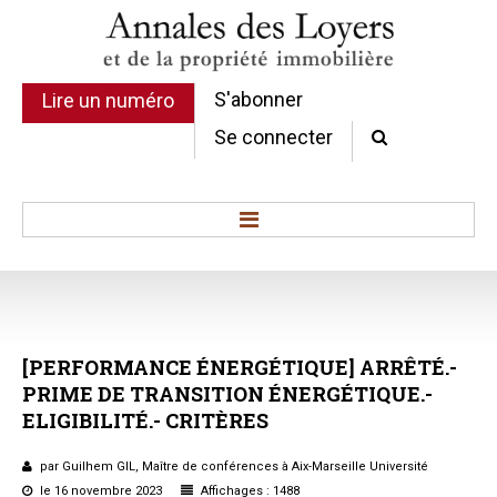
S'abonner
Lire un numéro
Se connecter
Accueil
Actualité
Commentaires d'arrêt
[PERFORMANCE
ÉNERGÉTIQUE]
ARRÊTÉ.-
Sommaires
PRIME
DE
TRANSITION
ÉNERGÉTIQUE.-
Chroniques
ELIGIBILITÉ.-
CRITÈRES
Etudes de texte
Réponses ministérielles
par Guilhem GIL, Maître de conférences à Aix-Marseille Université
Conclusions et Rapports
le 16 novembre 2023
Affichages : 1488