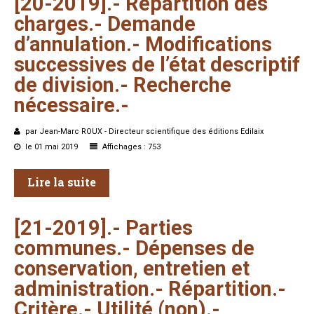
[20-2019].-
Répartition
des
charges.-
Demande
d’annulation.-
Modifications
successives
de
l’état
descriptif
de
division.-
Recherche
nécessaire.-
par Jean-Marc ROUX - Directeur scientifique des éditions Edilaix
le 01 mai 2019
Affichages : 753
Lire la suite
[21-2019].-
Parties
communes.-
Dépenses
de
conservation,
entretien
et
administration.-
Répartition.-
Critère.-
Utilité
(non).-