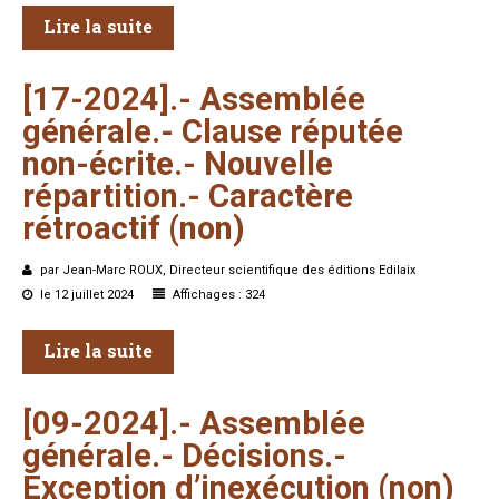
Lire la suite
Formez-vous !
[17-2024].-
Assemblée
générale.-
Clause
réputée
non-écrite.-
Nouvelle
répartition.-
Caractère
rétroactif
(non)
par Jean-Marc ROUX, Directeur scientifique des éditions Edilaix
le 12 juillet 2024
Affichages : 324
Lire la suite
[09-2024].-
Assemblée
générale.-
Décisions.-
Exception
d’inexécution
(non)