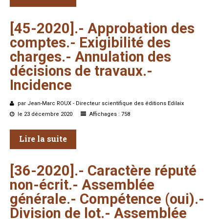
[45-2020].-
Approbation
des
comptes.-
Exigibilité
des
charges.-
Annulation
des
décisions
de
travaux.-
Incidence
par Jean-Marc ROUX - Directeur scientifique des éditions Edilaix
le 23 décembre 2020
Affichages : 758
Lire la suite
[36-2020].-
Caractère
réputé
non-écrit.-
Assemblée
générale.-
Compétence
(oui).-
Division
de
lot.-
Assemblée