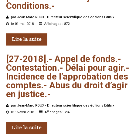
Conditions.-
par Jean-Marc ROUX - Directeur scientifique des éditions Edilaix
le 01 mai 2018
Affichages : 872
Lire la suite
[27-2018].-
Appel
de
fonds.-
Contestation.-
Délai
pour
agir.-
Incidence
de
l’approbation
des
comptes.-
Abus
du
droit
d’agir
en
justice.-
par Jean-Marc ROUX - Directeur scientifique des éditions Edilaix
le 16 avril 2018
Affichages : 796
Lire la suite