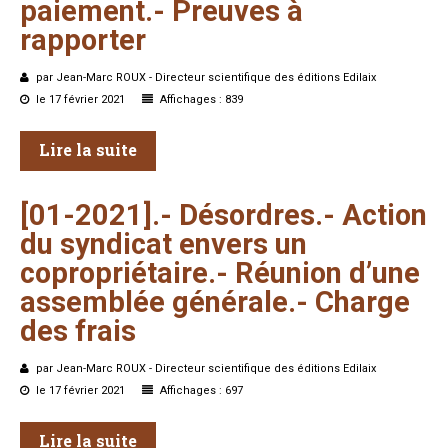
paiement.-
Preuves
à
rapporter
par Jean-Marc ROUX - Directeur scientifique des éditions Edilaix
le 17 février 2021
Affichages : 839
Lire la suite
[01-2021].-
Désordres.-
Action
du
syndicat
envers
un
copropriétaire.-
Réunion
d’une
assemblée
générale.-
Charge
des
frais
par Jean-Marc ROUX - Directeur scientifique des éditions Edilaix
le 17 février 2021
Affichages : 697
Lire la suite