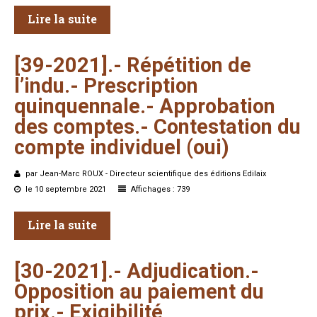
Lire la suite
[39-2021].-
Répétition
de
l’indu.-
Prescription
quinquennale.-
Approbation
des
comptes.-
Contestation
du
compte
individuel
(oui)
par Jean-Marc ROUX - Directeur scientifique des éditions Edilaix
le 10 septembre 2021
Affichages : 739
Lire la suite
[30-2021].-
Adjudication.-
Opposition
au
paiement
du
prix.-
Exigibilité