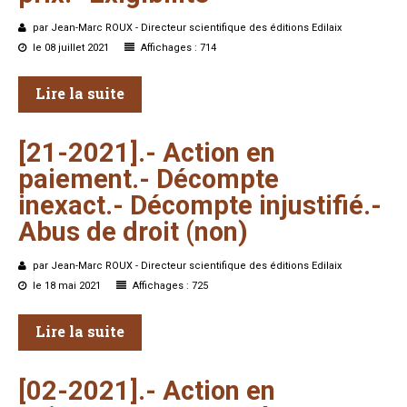
par Jean-Marc ROUX - Directeur scientifique des éditions Edilaix
le 08 juillet 2021
Affichages : 714
Lire la suite
[21-2021].-
Action
en
paiement.-
Décompte
inexact.-
Décompte
injustifié.-
Abus
de
droit
(non)
par Jean-Marc ROUX - Directeur scientifique des éditions Edilaix
le 18 mai 2021
Affichages : 725
Lire la suite
[02-2021].-
Action
en