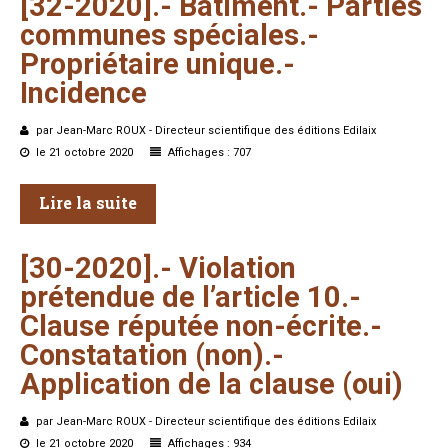
[32-2020].-
Bâtiment.-
Parties
communes
spéciales.-
Propriétaire
unique.-
Incidence
par Jean-Marc ROUX - Directeur scientifique des éditions Edilaix
le 21 octobre 2020
Affichages : 707
Lire la suite
[30-2020].-
Violation
prétendue
de
l’article
10.-
Clause
réputée
non-écrite.-
Constatation
(non).-
Application
de
la
clause
(oui)
par Jean-Marc ROUX - Directeur scientifique des éditions Edilaix
le 21 octobre 2020
Affichages : 934