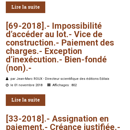
Lire la suite
[69-2018].-
Impossibilité
d’accéder
au
lot.-
Vice
de
construction.-
Paiement
des
charges.-
Exception
d’inexécution.-
Bien-fondé
(non).-
par Jean-Marc ROUX - Directeur scientifique des éditions Edilaix
le 01 novembre 2018
Affichages : 802
Lire la suite
[33-2018].-
Assignation
en
paiement.-
Créance
justifiée.-