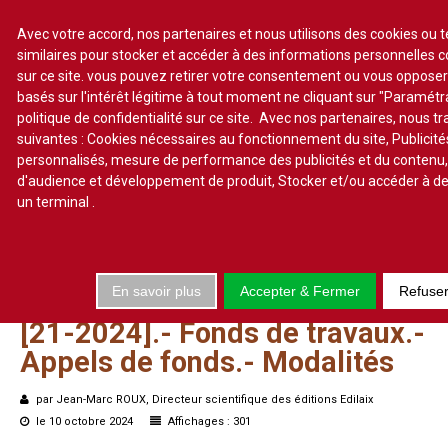
Avec votre accord, nos partenaires et nous utilisons des cookies ou 
similaires pour stocker et accéder à des informations personnelles 
sur ce site. vous pouvez retirer votre consentement ou vous oppose
S'abonner
Lire un numéro
basés sur l'intérêt légitime à tout moment ne cliquant sur "Paramét
politique de confidentialité sur ce site. Avec nos partenaires, nous t
Se connecter
suivantes : Cookies nécessaires au fonctionnement du site, Publicité
personnalisés, mesure de performance des publicités et du contenu
d'audience et développement de produit, Stocker et/ou accéder à de
un terminal
.
Accueil
Actualité
En savoir plus
Accepter & Fermer
Refuse
Commentaires d'arrêt
[21-2024].-
Fonds
de
travaux.-
Sommaires
Appels
de
fonds.-
Modalités
Chroniques
Etudes de texte
par Jean-Marc ROUX, Directeur scientifique des éditions Edilaix
Réponses ministérielles
le 10 octobre 2024
Affichages : 301
Conclusions et Rapports