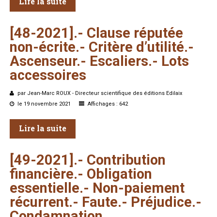
Lire la suite
[48-2021].-
Clause
réputée
non-écrite.-
Critère
d’utilité.-
Ascenseur.-
Escaliers.-
Lots
accessoires
par Jean-Marc ROUX - Directeur scientifique des éditions Edilaix
le 19 novembre 2021
Affichages : 642
Lire la suite
[49-2021].-
Contribution
financière.-
Obligation
essentielle.-
Non-paiement
récurrent.-
Faute.-
Préjudice.-
Condamnation