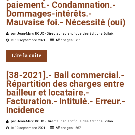
paiement.-
Condamnation.-
Dommages-intérêts.-
Mauvaise
foi.-
Nécessité
(oui)
par Jean-Marc ROUX - Directeur scientifique des éditions Edilaix
le 10 septembre 2021
Affichages : 711
Lire la suite
[38-2021].-
Bail
commercial.-
Répartition
des
charges
entre
bailleur
et
locataire.-
Facturation.-
Intitulé.-
Erreur.-
Incidence
par Jean-Marc ROUX - Directeur scientifique des éditions Edilaix
le 10 septembre 2021
Affichages : 667