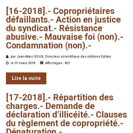
[16-2018].-
Copropriétaires
défaillants.-
Action
en
justice
du
syndicat.-
Résistance
abusive.-
Mauvaise
foi
(non).-
Condamnation
(non).-
par Jean-Marc ROUX, Directeur scientifique des éditions Edilaix
le 07 mars 2018
Affichages : 821
Lire la suite
[17-2018].-
Répartition
des
charges.-
Demande
de
déclaration
d’illicéité.-
Clauses
du
règlement
de
copropriété.-
Dénaturation.-