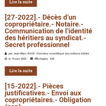
Lire la suite
[27-2022].-
Décès
d’un
copropriétaire.-
Notaire.-
Communication
de
l’identité
des
héritiers
au
syndicat.-
Secret
professionnel
par Jean-Marc ROUX - Directeur scientifique des éditions Edilaix
le 14 juin 2022
Affichages : 635
Lire la suite
[15-2022].-
Pièces
justificatives.-
Envoi
aux
copropriétaires.-
Obligation