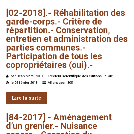
[02-2018].-
Réhabilitation
des
garde-corps.-
Critère
de
répartition.-
Conservation,
entretien
et
administration
des
parties
communes.-
Participation
de
tous
les
copropriétaires
(oui).-
par Jean-Marc ROUX - Directeur scientifique des éditions Edilaix
le 06 février 2018
Affichages : 805
Lire la suite
[84-2017]
-
Aménagement
d’un
grenier.-
Nuisance