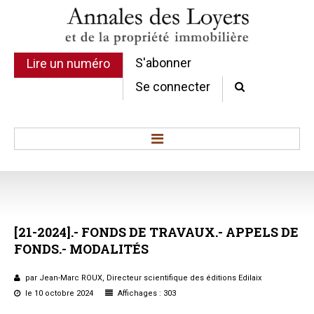
S'abonner
Lire un numéro
Se connecter
Accueil
Actualité
Commentaires d'arrêt
[21-2024].-
FONDS
DE
TRAVAUX.-
APPELS
DE
Sommaires
FONDS.-
MODALITÉS
Chroniques
Etudes de texte
par Jean-Marc ROUX, Directeur scientifique des éditions Edilaix
Réponses ministérielles
le 10 octobre 2024
Affichages : 303
Conclusions et Rapports