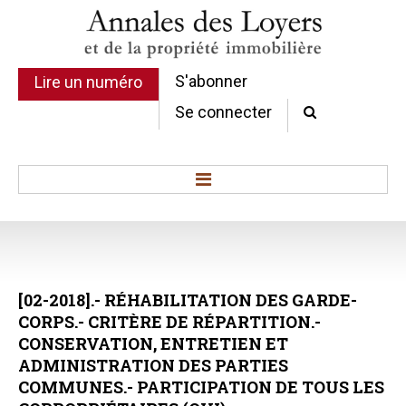
S'abonner
Lire un numéro
Se connecter
Accueil
Actualité
Commentaires d'arrêt
[02-2018].-
RÉHABILITATION
DES
GARDE-
Sommaires
CORPS.-
CRITÈRE
DE
RÉPARTITION.-
Chroniques
CONSERVATION,
ENTRETIEN
ET
Etudes de texte
ADMINISTRATION
DES
PARTIES
Réponses ministérielles
COMMUNES.-
PARTICIPATION
DE
TOUS
LES
Conclusions et Rapports