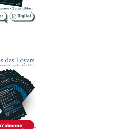
Publicité foncière
Rural
SCI
Sécurité
Urbanisme
Vente
Voies d'exécution