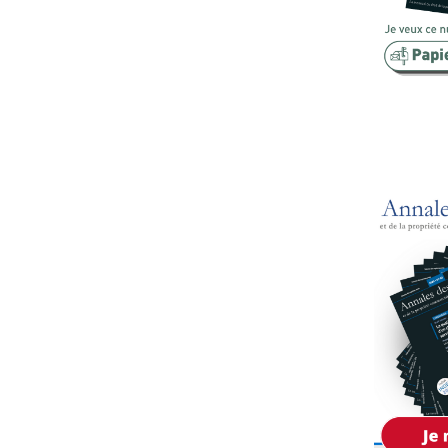
Copropriété
Domaine
Environnement
Expropriation
Financement
Fiscalité