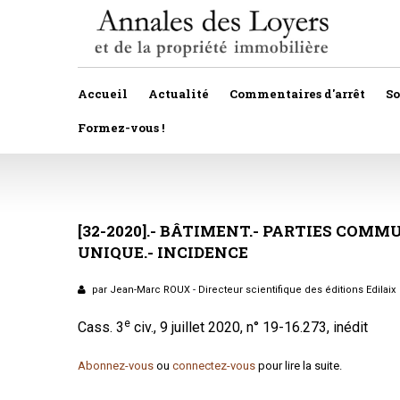
Accueil
Actualité
Commentaires d'arrêt
S
Formez-vous !
Veille législative et règlementaire
Autres
Décision de justice
[32-2020].-
BÂTIMENT.-
Baux
PARTIES
COMMU
UNIQUE.-
INCIDENCE
Propositions et projets de lois
Construction
Actualité immobilière
par Jean-Marc ROUX - Directeur scientifique des éditions Edilaix
Copropriété
e
Cass. 3
civ., 9 juillet 2020, n° 19-16.273, inédit
Droit rural
Abonnez-vous
ou
connectez-vous
pour lire la suite.
Fiscalité