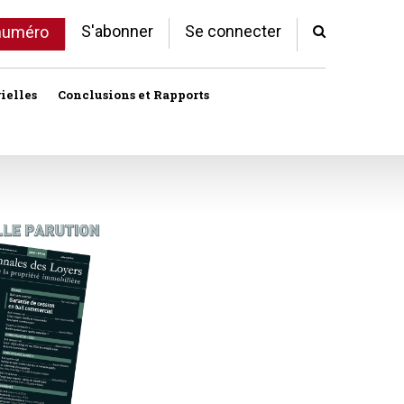
S'abonner
Se connecter
 numéro
ielles
Conclusions et Rapports
Indivision
Profession immobilière
cale libre
Logement
Société civile immobilière
Logement (aides)
Urbanisme et lotissement
Logement social
ux
Vente immobilière
Politique de la ville
Professions
toriales
Propriété