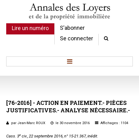
S'abonner
Lire un numéro
Se connecter
Accueil
Actualité
Commentaires d'arrêt
[76-2016]
-
ACTION
EN
PAIEMENT.-
PIÈCES
Sommaires
JUSTIFICATIVES.-
ANALYSE
NÉCESSAIRE.-
Chroniques
Etudes de texte
par Jean-Marc ROUX
le 30 novembre 2016
Affichages : 1104
Réponses ministérielles
e
Cass. 3
civ., 22 septembre 2016, n° 15-21.367, inédit.
Conclusions et Rapports