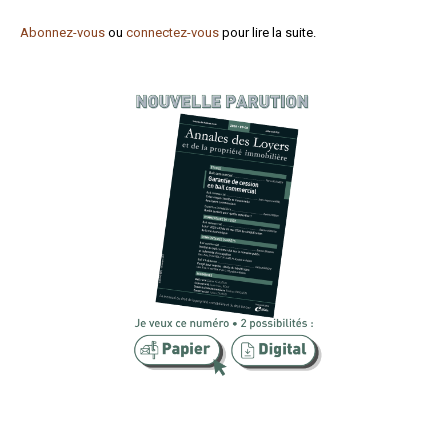
Formez-vous !
Abonnez-vous
ou
connectez-vous
pour lire la suite.