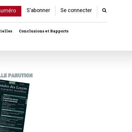
S'abonner
Se connecter
 numéro
ielles
Conclusions et Rapports
Indivision
Profession immobilière
cale libre
Logement
Société civile immobilière
Logement (aides)
Urbanisme et lotissement
Logement social
ux
Vente immobilière
Politique de la ville
Professions
toriales
Propriété