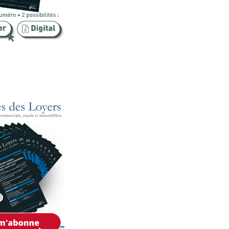
Publicité foncière
Rural
SCI
Sécurité
Urbanisme
Vente
Voies d'exécution