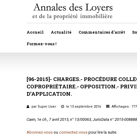
Accueil
Actualité
Commentaires d'arrêt
S
Formez-vous !
Veille législative et règlementaire
Autres
Décision de justice
[96-2015]-
CHARGES.-
PROCÉDURE
Baux
COLLE
COPROPRIÉTAIRE.-
OPPOSITION.-
PRIVI
Propositions et projets de lois
Construction
D’APPLICATION.
Actualité immobilière
Copropriété
par Super User
le 13 septembre 2016
Affichages : 777
Droit rural
Caen, 1
e
ch., 7 avril 2015, n° 13/00063, JurisData n° 2015-008888
Fiscalité
Abonnez-vous
ou
connectez-vous
pour lire la suite.