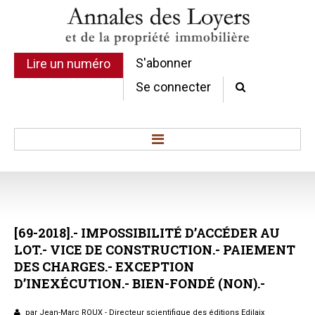
S'abonner
Lire un numéro
Se connecter
Accueil
Actualité
Commentaires d'arrêt
[69-2018].-
IMPOSSIBILITÉ
D’ACCÉDER
AU
Sommaires
LOT.-
VICE
DE
CONSTRUCTION.-
PAIEMENT
Chroniques
DES
CHARGES.-
EXCEPTION
Etudes de texte
D’INEXÉCUTION.-
BIEN-FONDÉ
(NON).-
Réponses ministérielles
Conclusions et Rapports
par Jean-Marc ROUX - Directeur scientifique des éditions Edilaix