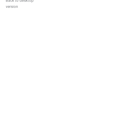
Back to desktop
version