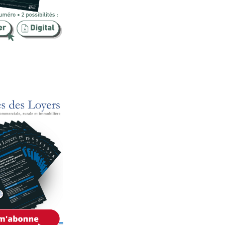
Publicité foncière
Rural
SCI
Sécurité
Urbanisme
Vente
Voies d'exécution