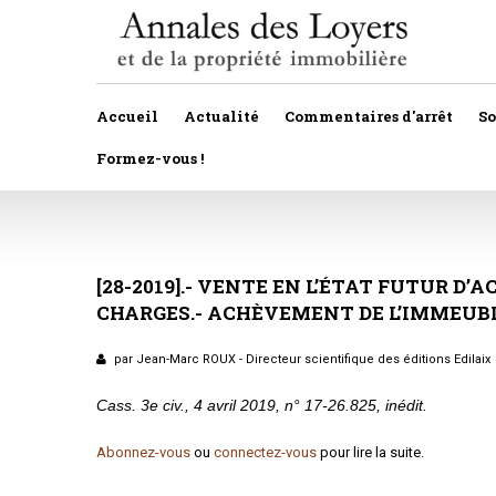
Accueil
Actualité
Commentaires d'arrêt
S
Formez-vous !
Veille législative et règlementaire
Autres
Décision de justice
[28-2019].-
VENTE
EN
L’ÉTAT
Baux
FUTUR
D’A
CHARGES.-
ACHÈVEMENT
DE
L’IMMEUBL
Propositions et projets de lois
Construction
Actualité immobilière
par Jean-Marc ROUX - Directeur scientifique des éditions Edilaix
Copropriété
Cass. 3e civ., 4 avril 2019, n° 17-26.825, inédit.
Droit rural
Abonnez-vous
ou
connectez-vous
pour lire la suite.
Fiscalité