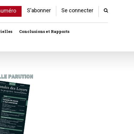
S'abonner
Se connecter
 numéro
ielles
Conclusions et Rapports
Indivision
Profession immobilière
cale libre
Logement
Société civile immobilière
Logement (aides)
Urbanisme et lotissement
Logement social
ux
Vente immobilière
Politique de la ville
Professions
toriales
Propriété