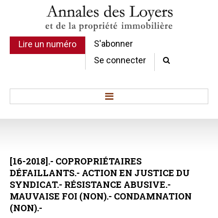
S'abonner
Lire un numéro
Se connecter
Accueil
Actualité
Commentaires d'arrêt
[16-2018].-
COPROPRIÉTAIRES
Sommaires
DÉFAILLANTS.-
ACTION
EN
JUSTICE
DU
Chroniques
SYNDICAT.-
RÉSISTANCE
ABUSIVE.-
Etudes de texte
MAUVAISE
FOI
(NON).-
CONDAMNATION
Réponses ministérielles
(NON).-
Conclusions et Rapports