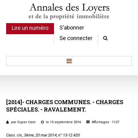
S'abonner
Lire un numéro
Se connecter
Accueil
Actualité
Commentaires d'arrêt
[2014]-
CHARGES
COMMUNES.
-
CHARGES
Sommaires
SPÉCIALES.
-
RAVALEMENT.
Chroniques
Etudes de texte
par Super User
le 15 septembre 2016
Affichages : 1127
Réponses ministérielles
Cass. civ., 3
ème
, 20 mai 2014, n° 13-12.420
Conclusions et Rapports