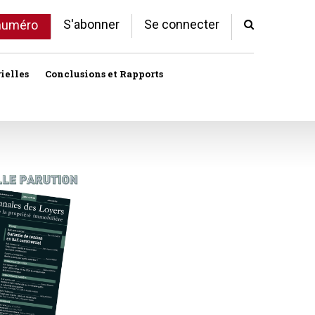
S'abonner
Se connecter
 numéro
ielles
Conclusions et Rapports
Indivision
Profession immobilière
cale libre
Logement
Société civile immobilière
Logement (aides)
Urbanisme et lotissement
Logement social
ux
Vente immobilière
Politique de la ville
Professions
toriales
Propriété