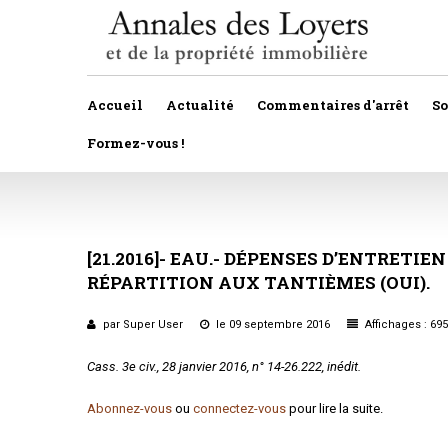
Accueil
Actualité
Commentaires d'arrêt
S
Formez-vous !
Veille législative et règlementaire
Autres
Décision de justice
[21.2016]-
EAU.-
DÉPENSES
Baux
D’ENTRETIEN
RÉPARTITION
AUX
TANTIÈMES
(OUI).
Propositions et projets de lois
Construction
Actualité immobilière
par Super User
le 09 septembre 2016
Affichages : 695
Copropriété
Cass. 3
e
civ., 28 janvier 2016, n° 14-26.222, inédit.
Droit rural
Abonnez-vous
ou
connectez-vous
pour lire la suite.
Fiscalité