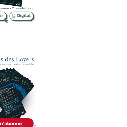
Publicité foncière
Rural
SCI
Sécurité
Urbanisme
Vente
Voies d'exécution