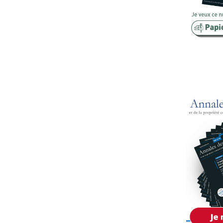
Copropriété
Domaine
Environnement
Expropriation
Financement
Fiscalité