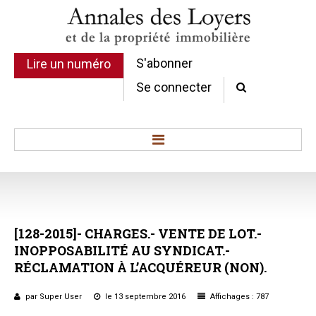
S'abonner
Lire un numéro
Se connecter
Accueil
Actualité
Commentaires d'arrêt
[128-2015]-
CHARGES.-
VENTE
DE
LOT.-
Sommaires
INOPPOSABILITÉ
AU
SYNDICAT.-
Chroniques
RÉCLAMATION
À
L’ACQUÉREUR
(NON).
Etudes de texte
Réponses ministérielles
par Super User
le 13 septembre 2016
Affichages : 787
Conclusions et Rapports