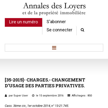
S'abonner
Lire un numéro
Se connecter
Accueil
Actualité
Commentaires d'arrêt
[35-2015]-
CHARGES.-
CHANGEMENT
Sommaires
D’USAGE
DES
PARTIES
PRIVATIVES.
Chroniques
Etudes de texte
par Super User
le 15 septembre 2016
Affichages : 850
Réponses ministérielles
Cass.
3
ème
civ., 1
er
octobre 2014, n° 13-21.745.
Conclusions et Rapports