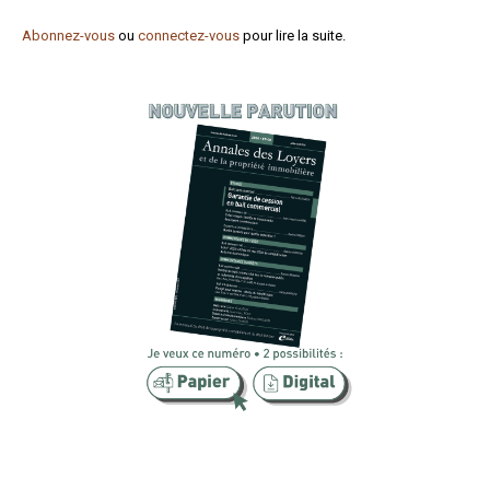
Formez-vous !
Abonnez-vous
ou
connectez-vous
pour lire la suite.