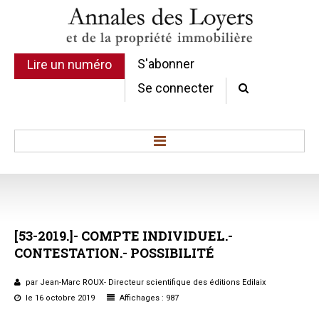
S'abonner
Lire un numéro
Se connecter
Accueil
Actualité
Commentaires d'arrêt
[53-2019.]-
COMPTE
INDIVIDUEL.-
Sommaires
CONTESTATION.-
POSSIBILITÉ
Chroniques
Etudes de texte
par Jean-Marc ROUX- Directeur scientifique des éditions Edilaix
Réponses ministérielles
le 16 octobre 2019
Affichages : 987
Conclusions et Rapports