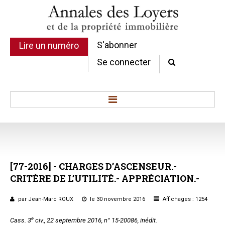
S'abonner
Lire un numéro
Se connecter
Accueil
Actualité
Commentaires d'arrêt
[77-2016]
-
CHARGES
D’ASCENSEUR.-
Sommaires
CRITÈRE
DE
L’UTILITÉ.-
APPRÉCIATION.-
Chroniques
Etudes de texte
par Jean-Marc ROUX
le 30 novembre 2016
Affichages : 1254
Réponses ministérielles
e
Cass. 3
civ., 22 septembre 2016, n° 15-20086, inédit.
Conclusions et Rapports