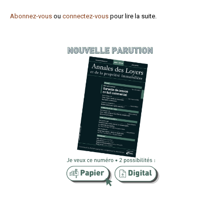
Formez-vous !
Abonnez-vous
ou
connectez-vous
pour lire la suite.