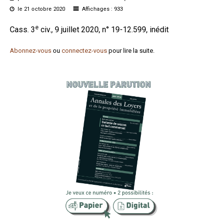
le 21 octobre 2020
Affichages : 933
Formez-vous !
e
Cass. 3
civ., 9 juillet 2020, n° 19-12.599, inédit
Abonnez-vous
ou
connectez-vous
pour lire la suite.