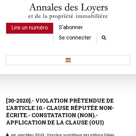
S'abonner
Lire un numéro
Se connecter
Accueil
Actualité
Commentaires d'arrêt
[30-2020].-
VIOLATION
PRÉTENDUE
DE
Sommaires
L’ARTICLE
10.-
CLAUSE
RÉPUTÉE
NON-
Chroniques
ÉCRITE.-
CONSTATATION
(NON).-
Etudes de texte
APPLICATION
DE
LA
CLAUSE
(OUI)
Réponses ministérielles
Conclusions et Rapports
par Jean-Marc ROUX - Directeur scientifique des éditions Edilaix