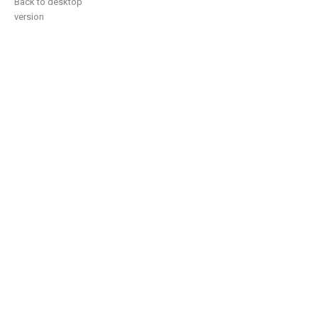
Back to desktop
version