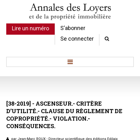
S'abonner
Lire un numéro
Se connecter
Accueil
Actualité
Commentaires d'arrêt
[38-2019]
-
ASCENSEUR.-
CRITÈRE
Sommaires
D’UTILITÉ.-
CLAUSE
DU
RÈGLEMENT
DE
Chroniques
COPROPRIÉTÉ.-
VIOLATION.-
Etudes de texte
CONSÉQUENCES.
Réponses ministérielles
Conclusions et Rapports
par Jean-Marc ROUX - Directeur scientifique des éditions Edilaix