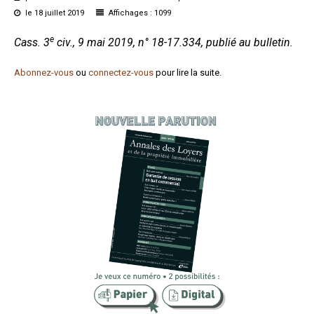
le 18 juillet 2019
Affichages : 1099
Formez-vous !
e
Cass. 3
civ., 9 mai 2019, n° 18-17.334, publié au bulletin.
Abonnez-vous
ou
connectez-vous
pour lire la suite.