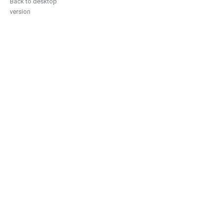
Back to desktop
version