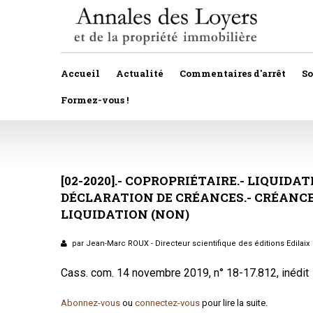
Accueil
Actualité
Commentaires d'arrêt
S
Formez-vous !
Veille législative et règlementaire
Autres
Décision de justice
[02-2020].-
COPROPRIÉTAIRE.-
Baux
LIQUIDAT
DÉCLARATION
DE
CRÉANCES.-
CRÉANC
Propositions et projets de lois
Construction
LIQUIDATION
(NON)
Actualité immobilière
Copropriété
par Jean-Marc ROUX - Directeur scientifique des éditions Edilaix
Droit rural
Cass. com. 14 novembre 2019, n° 18-17.812, inédit
Fiscalité
Abonnez-vous
ou
connectez-vous
pour lire la suite.