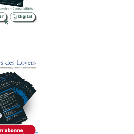
Publicité foncière
Rural
SCI
Sécurité
Urbanisme
Vente
Voies d'exécution