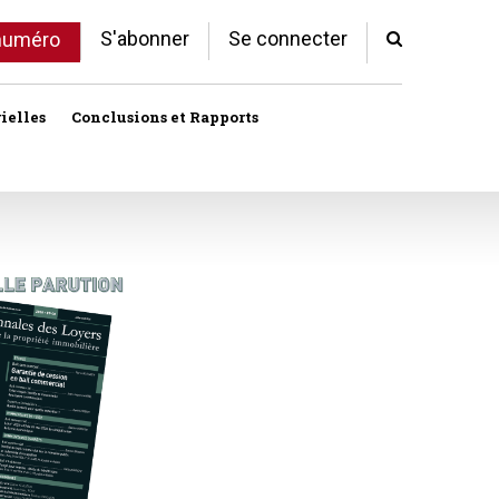
S'abonner
Se connecter
 numéro
ielles
Conclusions et Rapports
Indivision
Profession immobilière
cale libre
Logement
Société civile immobilière
Logement (aides)
Urbanisme et lotissement
Logement social
ux
Vente immobilière
Politique de la ville
Professions
toriales
Propriété