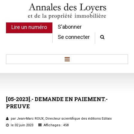
S'abonner
Lire un numéro
Se connecter
Accueil
Actualité
Commentaires d'arrêt
[05-2023].-
DEMANDE
EN
PAIEMENT.-
Sommaires
PREUVE
Chroniques
Etudes de texte
par Jean-Marc ROUX, Directeur scientifique des éditions Edilaix
Réponses ministérielles
le 02 juin 2023
Affichages : 458
Conclusions et Rapports