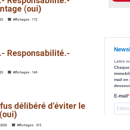
.-
Responsabilité.-
ntage
(oui)
025
Affichages : 172
.-
Responsabilité.-
025
Affichages : 169
fus
délibéré
d’éviter
le
(oui)
r 2025
Affichages : 215