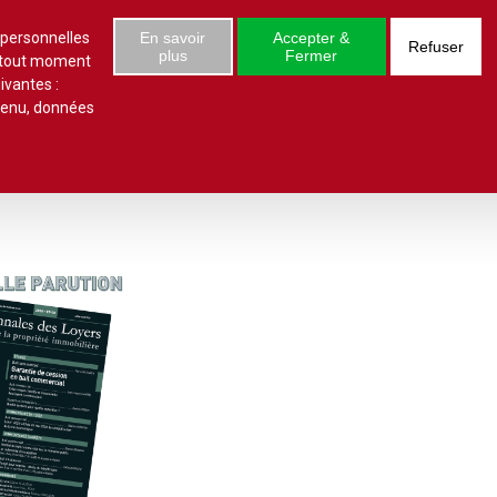
S'abonner
Se connecter
 numéro
 personnelles
En savoir
Accepter &
Refuser
plus
Fermer
à tout moment
ivantes :
ntenu, données
ielles
Conclusions et Rapports
Indivision
Profession immobilière
cale libre
Logement
Société civile immobilière
Logement (aides)
Urbanisme et lotissement
Logement social
ux
Vente immobilière
Politique de la ville
Professions
toriales
Propriété