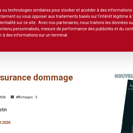
Lire un
es ou technologies similaires pour stocker et accéder à des informations
sentement ou vous opposer aux traitements basés sur l'intérêt légitime 
entialité sur ce site. Avec nos partenaires, nous traitons les données su
 contenu personnalisés, mesure de performance des publicités et du co
ommaires
Chroniques
Etudes de texte
Réponses ministér
r à des informations sur un terminal
.
Agent immobilier
Copropriété
Association syndi
Location meublée
Bail commercial
Droit foncier privé
Assurances
surance
dommage
Professionnels de l'immobilier
Bail d'habitation
Droit foncier public
Baux
SCI
Baux commercia
Bail rural
Expropriation
 2026
Affichages : 5
Vente
Baux d'habitation
Construction
Fiscalité
etin
Droit réel
Collectivités terri
Responsabilité notariale
ût 2026
Construction