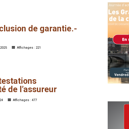
clusion
de
garantie.-
r 2025
Affichages : 221
testations
té
de
l’assureur
024
Affichages : 477