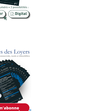
Publicité foncière
Rural
SCI
Sécurité
Urbanisme
Vente
Voies d'exécution