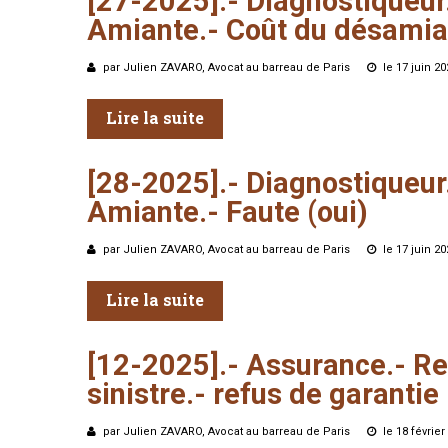
[27-2025].-
Diagnostiqueur
Amiante.-
Coût
du
désamia
par Julien ZAVARO, Avocat au barreau de Paris
le 17 juin 2
Lire la suite
[28-2025].-
Diagnostiqueur
Amiante.-
Faute
(oui)
par Julien ZAVARO, Avocat au barreau de Paris
le 17 juin 2
Lire la suite
[12-2025].-
Assurance.-
Re
sinistre.-
refus
de
garantie
par Julien ZAVARO, Avocat au barreau de Paris
le 18 févrie