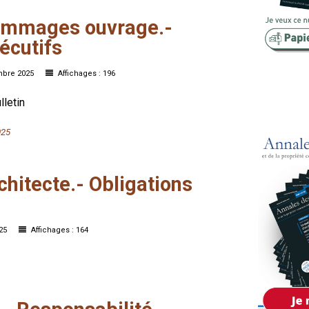
Copropriété
ommages
ouvrage.-
écutifs
Domaine
Environnement
mbre 2025
Affichages : 196
Expropriation
lletin
Financement
025
Fiscalité
chitecte.-
Obligations
025
Affichages : 164