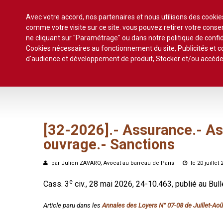
Avec votre accord, nos partenaires et nous utilisons des cooki
comme votre visite sur ce site. vous pouvez retirer votre con
ne cliquant sur "Paramétrage" ou dans notre politique de confid
Cookies nécessaires au fonctionnement du site, Publicités et
Accueil
Actualité
Commentaires d'arrêt
S
d'audience et développement de produit, Stocker et/ou accéde
Formez-vous !
Veille législative et règlementaire
Autres
Décision de justice
[32-2026].-
Assurance.-
As
Baux
ouvrage.-
Propositions et projets de lois
Sanctions
Construction
Actualité immobilière
par Julien ZAVARO, Avocat au barreau de Paris
le 20 juillet
Copropriété
e
Cass. 3
civ., 28 mai 2026, 24-10.463, publié au Bull
Droit rural
Fiscalité
Article paru dans les
Annales des Loyers N° 07-08 de Juillet-Ao