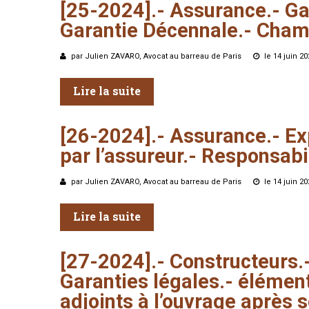
[25-2024].-
Assurance.-
Ga
Garantie
Décennale.-
Cham
par Julien ZAVARO, Avocat au barreau de Paris
le 14 juin 2
Lire la suite
[26-2024].-
Assurance.-
Ex
par
l’assureur.-
Responsabil
par Julien ZAVARO, Avocat au barreau de Paris
le 14 juin 2
Lire la suite
[27-2024].-
Constructeurs.
Garanties
légales.-
élémen
adjoints
à
l’ouvrage
après
s