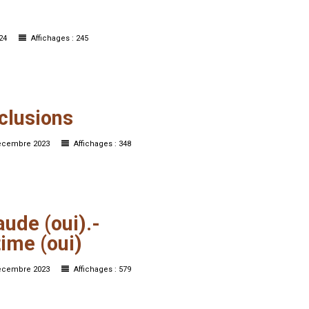
024
Affichages : 245
clusions
décembre 2023
Affichages : 348
aude
(oui).-
time
(oui)
décembre 2023
Affichages : 579