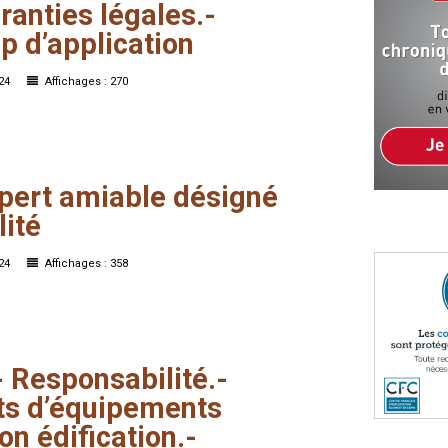
ranties
légales.-
p
d’application
024
Affichages : 270
pert
amiable
désigné
ité
024
Affichages : 358
-
Responsabilité.-
ts
d’équipements
on
édification.-