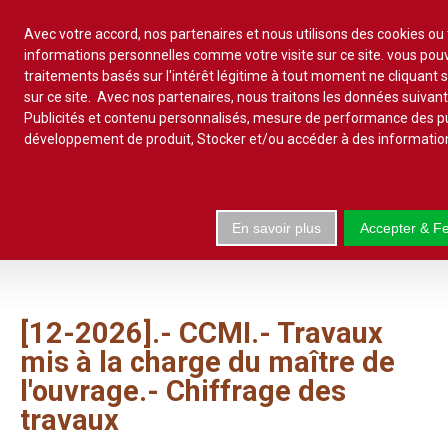
Avec votre accord, nos partenaires et nous utilisons des cookies ou
informations personnelles comme votre visite sur ce site. vous po
traitements basés sur l'intérêt légitime à tout moment ne cliquant 
S'abonner
Lire un numéro
sur ce site. Avec nos partenaires, nous traitons les données suivan
Publicités et contenu personnalisés, mesure de performance des pu
Se connecter
développement de produit, Stocker et/ou accéder à des informatio
En savoir plus
Accepter & F
Accueil
Actualité
Commentaires d'arrêt
[12-2026].-
CCMI.-
Travaux
Sommaires
mis
à
la
charge
du
maître
de
Chroniques
l'ouvrage.-
Chiffrage
des
Etudes de texte
travaux
Réponses ministérielles
Conclusions et Rapports