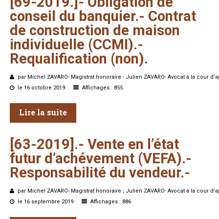
[69-2019.]-
Obligation
de
conseil
du
banquier.-
Contrat
de
construction
de
maison
individuelle
(CCMI).-
Requalification
(non).
par Michel ZAVARO- Magistrat honoraire - Julien ZAVARO- Avocat à la cour d’a
le 16 octobre 2019
Affichages : 855
Lire la suite
[63-2019].-
Vente
en
l’état
futur
d’achévement
(VEFA).-
Responsabilité
du
vendeur.-
par Michel ZAVARO- Magistrat honoraire ; Julien ZAVARO- Avocat à la cour d’a
le 16 septembre 2019
Affichages : 886