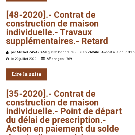
[48-2020].-
Contrat
de
construction
de
maison
individuelle.-
Travaux
supplémentaires.-
Retard
par Michel ZAVARO-Magistrat honoraire - Julien ZAVARO-Avocat à la cour d’ap
le 20 juillet 2020
Affichages : 769
Lire la suite
[35-2020].-
Contrat
de
construction
de
maison
individuelle.-
Point
de
départ
du
délai
de
prescription.-
Action
en
paiement
du
solde