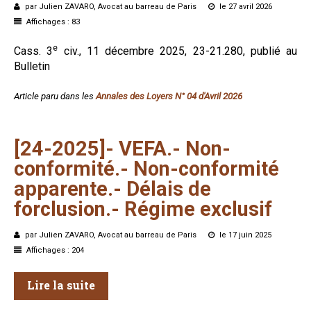
par Julien ZAVARO, Avocat au barreau de Paris
le 27 avril 2026
Formez-vous !
Affichages : 83
e
Cass. 3
civ., 11 décembre 2025, 23-21.280, publié au
Bulletin
Article paru dans les
Annales des Loyers N° 04 d'Avril 2026
[24-2025]-
VEFA.-
Non-
conformité.-
Non-conformité
apparente.-
Délais
de
forclusion.-
Régime
exclusif
par Julien ZAVARO, Avocat au barreau de Paris
le 17 juin 2025
Affichages : 204
Lire la suite