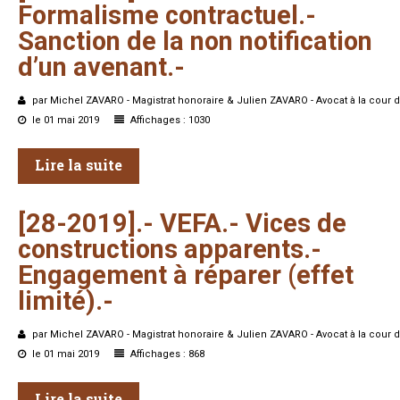
Formalisme
contractuel.-
Sanction
de
la
non
notification
d’un
avenant.-
par Michel ZAVARO - Magistrat honoraire & Julien ZAVARO - Avocat à la cour d
le 01 mai 2019
Affichages : 1030
Lire la suite
[28-2019].-
VEFA.-
Vices
de
constructions
apparents.-
Engagement
à
réparer
(effet
limité).-
par Michel ZAVARO - Magistrat honoraire & Julien ZAVARO - Avocat à la cour d
le 01 mai 2019
Affichages : 868
Lire la suite