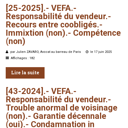
[25-2025].-
VEFA.-
Responsabilité
du
vendeur.-
Recours
entre
coobligés.-
Immixtion
(non).-
Compétence
(non)
par Julien ZAVARO, Avocat au barreau de Paris
le 17 juin 2025
Affichages : 182
Lire la suite
[43-2024].-
VEFA.-
Responsabilité
du
vendeur.-
Trouble
anormal
de
voisinage
(non).-
Garantie
décennale
(oui).-
Condamnation
in