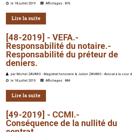
le 18 juillet 2019
Affichages : 876
Lire la suite
[48-2019]
-
VEFA.-
Responsabilité
du
notaire.-
Responsabilité
du
préteur
de
deniers.
par Michel ZAVARO - Magistrat honoraire & Julien ZAVARO - Avocat à la cour d
le 18 juillet 2019
Affichages : 884
Lire la suite
[49-2019] -
CCMI.-
Conséquence
de
la
nullité
du
contrat.