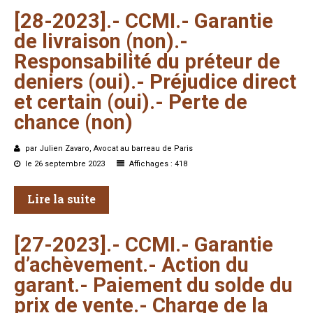
[28-2023].-
CCMI.-
Garantie
de
livraison
(non).-
Responsabilité
du
préteur
de
deniers
(oui).-
Préjudice
direct
et
certain
(oui).-
Perte
de
chance
(non)
par Julien Zavaro, Avocat au barreau de Paris
le 26 septembre 2023
Affichages : 418
Lire la suite
[27-2023].-
CCMI.-
Garantie
d’achèvement.-
Action
du
garant.-
Paiement
du
solde
du
prix
de
vente.-
Charge
de
la