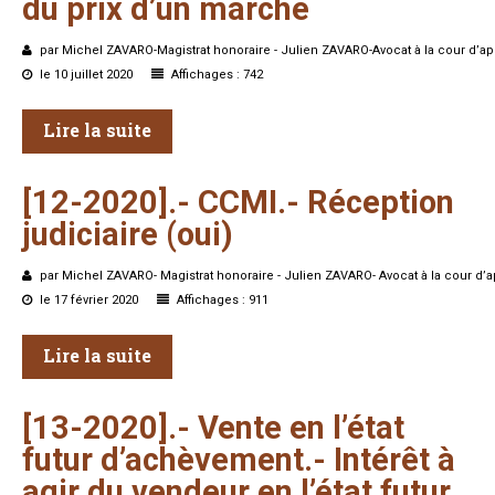
du
prix
d’un
marché
par Michel ZAVARO-Magistrat honoraire - Julien ZAVARO-Avocat à la cour d’ap
le 10 juillet 2020
Affichages : 742
Lire la suite
[12-2020].-
CCMI.-
Réception
judiciaire
(oui)
par Michel ZAVARO- Magistrat honoraire - Julien ZAVARO- Avocat à la cour d’a
le 17 février 2020
Affichages : 911
Lire la suite
[13-2020].-
Vente
en
l’état
futur
d’achèvement.-
Intérêt
à
agir
du
vendeur
en
l’état
futur