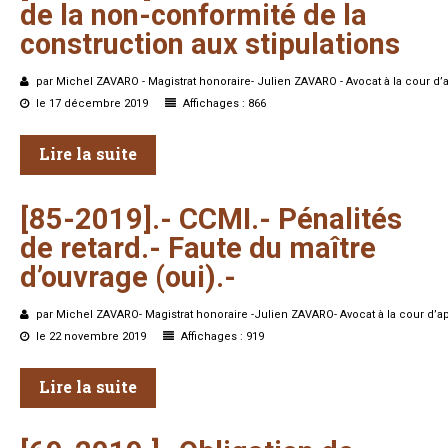
de
la
non-conformité
de
la
construction
aux
stipulations
par Michel ZAVARO - Magistrat honoraire- Julien ZAVARO - Avocat à la cour d’
le 17 décembre 2019
Affichages : 866
Lire la suite
[85-2019].-
CCMI.-
Pénalités
de
retard.-
Faute
du
maître
d’ouvrage
(oui).-
par Michel ZAVARO- Magistrat honoraire -Julien ZAVARO- Avocat à la cour d’a
le 22 novembre 2019
Affichages : 919
Lire la suite