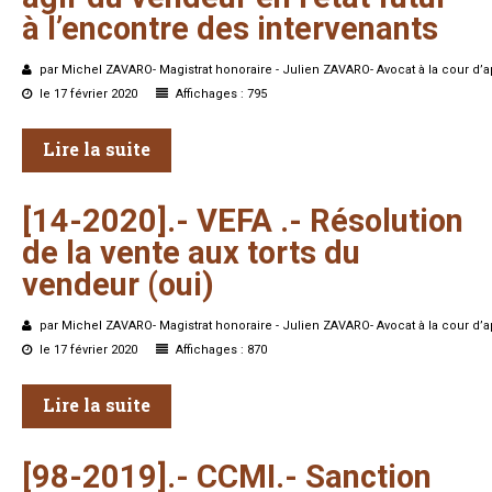
à
l’encontre
des
intervenants
par Michel ZAVARO- Magistrat honoraire - Julien ZAVARO- Avocat à la cour d’a
le 17 février 2020
Affichages : 795
Lire la suite
[14-2020].-
VEFA
.-
Résolution
de
la
vente
aux
torts
du
vendeur
(oui)
par Michel ZAVARO- Magistrat honoraire - Julien ZAVARO- Avocat à la cour d’a
le 17 février 2020
Affichages : 870
Lire la suite
[98-2019].- CCMI.-
Sanction