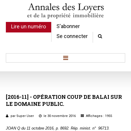
S'abonner
Lire un numéro
Se connecter
Accueil
Actualité
Commentaires d'arrêt
[2016-11]
-
OPÉRATION
COUP
DE
BALAI
SUR
Sommaires
LE
DOMAINE
PUBLIC.
Chroniques
Etudes de texte
par Super User
le 30 novembre 2016
Affichages : 1955
Réponses ministérielles
JOAN Q du 11 octobre 2016, p. 8692. Rép. minist. n°
96713.
Conclusions et Rapports