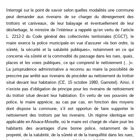
Formez-vous !
Interrogé sur le point de savoir selon quelles modalités une commune
peut demander aux riverains de se charger du déneigement des
trottoirs et caniveaux, de leur balayage et éventuellement de leur
désherbage, le ministre de l’intérieur a rappelé qu’en vertu de l’article
L. 2212-2 du Code général des collectivités territoriales (CGCT), le
maire exerce la police municipale en vue d’assurer «le bon ordre, la
sûreté, la sécurité et la salubrité publiques», notamment en ce qui
concerne «la sûreté et la commodité du passage dans les rues, quais,
places et les voies publiques, ce qui comprend le nettoiement (…)».
La jurisprudence administrative a reconnu au maire la possibilité de
prescrire par arrêté aux riverains de procéder au nettoiement du trottoir
situé devant leur habitation (CE, 15 octobre 1980, Garnotel). Ainsi, il
n’existe pas d’obligation de principe pour les riverains de nettoiement
du trottoir situé devant leur habitation. En vertu de ses pouvoirs de
police, le maire apprécie, au cas par cas, en fonction des moyens
dont dispose la commune, s’il est opportun de faire supporter le
nettoiement des trottoirs par les riverains. Un régime identique est
applicable en Alsace-Moselle, où le maire est chargé de «faire jouir les
habitants des avantages d’une bonne police, notamment de la
propreté, de la salubrité, de la sûreté et de la tranquillité dans les rues,