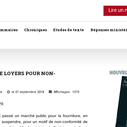
Lire un
ommaires
Chroniques
Etudes de texte
Réponses ministér
Agent immobilier
Copropriété
Association syndi
Location meublée
Bail commercial
Droit foncier privé
Assurances
Professionnels de l'immobilier
E
LOYERS
POUR
NON-
Bail d'habitation
Droit foncier public
Baux
SCI
Baux commercia
Bail rural
Expropriation
ité
le 01 septembre 2018
Affichages : 1573
Vente
Baux d'habitation
Construction
Fiscalité
29.
Droit réel
Collectivités terri
Responsabilité notariale
t passé un marché public pour la fourniture, en
de suspendre, pour un motif de non-conformité de
Construction