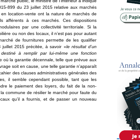
marché public, le ministre de l’intérieur a indiqué
2015-899 du 23 juillet 2015 relative aux marchés
Copropriété
ou en location-vente ont la nature de marchés de
Domaine
ls afférents à ces marchés. Ces dispositions
ulaires par une collectivité territoriale. Si la
Environnement
ière ou non des locaux, il n’est pas pour autant
marché de fournitures permette de les qualifier
Expropriation
juillet 2015 précitée, à savoir «
le résultat d’un
destiné à remplir par lui-même une fonction
Financement
re où la garantie décennale, telle que prévue aux
vrage soit en cause, une telle garantie n’apparaît
Fiscalité
cahier des clauses administratives générales des
es, il semble cependant possible, tant que les
ndre le paiement des loyers, du fait de la non-
 à la commune de résilier le marché pour faute du
locaux qu’il a fournis, et de passer un nouveau