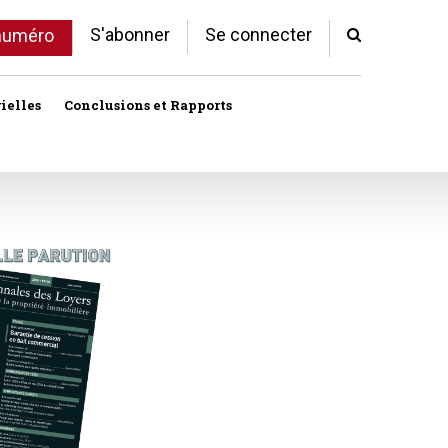
S'abonner
Se connecter
 numéro
ielles
Conclusions et Rapports
Indivision
Profession immobilière
cale libre
Logement
Société civile immobilière
Logement (aides)
Urbanisme et lotissement
Logement social
ux
Vente immobilière
Politique de la ville
Professions
toriales
Propriété