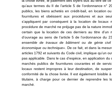
la chose livrée, le paiement des loyers dus au titre de ce 
qu’aux termes du II de l’article 5 de l’ordonnance n° 
publics, les biens achetés en crédit-bail, en location 
fournitures et obéissent aux procédures et aux seui
s’appliquent par conséquent à la location de locaux mod
procédure de marché ne préjuge pas de la nature immobil
certain que la location de ces derniers au titre d’un 
d’ouvrage au sens de l’article 5 de l’ordonnance du 23 
ensemble de travaux de bâtiment ou de génie civil 
économique ou technique
». De ce fait, et dans la mesu
articles 1792 et suivants du Code civil, implique qu’un ou
pas applicable. Dans le cas d’espèce, en application du 
marchés publics de fournitures courantes et de servic
locaux restent impropres à leur destination, de suspe
conformité de la chose livrée. Il est également loisible
titulaire, à charge pour ce dernier de reprendre les 
marché.