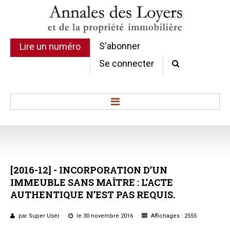
S'abonner
Lire un numéro
Se connecter
Accueil
Actualité
Commentaires d'arrêt
[2016-12]
-
INCORPORATION
D’UN
Sommaires
IMMEUBLE
SANS
MAÎTRE
:
L’ACTE
Chroniques
AUTHENTIQUE
N’EST
PAS
REQUIS.
Etudes de texte
Réponses ministérielles
par Super User
le 30 novembre 2016
Affichages : 2555
Conclusions et Rapports