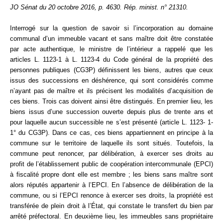
JO Sénat du 20 octobre 2016, p. 4630. Rép. minist. n° 21310.
Formez-vous !
Interrogé sur la question de savoir si l’incorporation au domaine
communal d’un immeuble vacant et sans maître doit être constatée
par acte authentique, le ministre de l’intérieur a rappelé que les
articles L. 1123-1 à L. 1123-4 du Code général de la propriété des
personnes publiques (CG3P) définissent les biens, autres que ceux
issus des successions en déshérence, qui sont considérés comme
n’ayant pas de maître et ils précisent les modalités d’acquisition de
ces biens. Trois cas doivent ainsi être distingués. En premier lieu, les
biens issus d’une succession ouverte depuis plus de trente ans et
pour laquelle aucun successible ne s’est présenté (article L. 1123- 1-
1° du CG3P). Dans ce cas, ces biens appartiennent en principe à la
commune sur le territoire de laquelle ils sont situés. Toutefois, la
commune peut renoncer, par délibération, à exercer ses droits au
profit de l’établissement public de coopération intercommunale (EPCI)
à fiscalité propre dont elle est membre ; les biens sans maître sont
alors réputés appartenir à l’EPCI. En l’absence de délibération de la
commune, ou si l’EPCI renonce à exercer ses droits, la propriété est
transférée de plein droit à l’État, qui constate le transfert du bien par
arrêté préfectoral. En deuxième lieu, les immeubles sans propriétaire