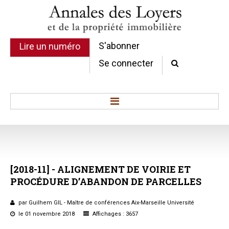
S'abonner
Lire un numéro
Se connecter
Accueil
Actualité
Commentaires d'arrêt
[2018-11]
-
ALIGNEMENT
DE
VOIRIE
ET
Sommaires
PROCÉDURE
D’ABANDON
DE
PARCELLES
Chroniques
Etudes de texte
par Guilhem GIL - Maître de conférences Aix-Marseille Université
Réponses ministérielles
le 01 novembre 2018
Affichages : 3657
Conclusions et Rapports