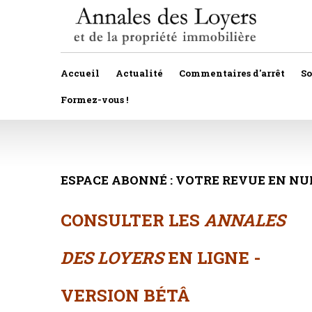
Accueil
Actualité
Commentaires d'arrêt
S
Formez-vous !
Veille législative et règlementaire
Autres
Décision de justice
ESPACE
ABONNÉ
:
VOTRE
Baux
REVUE
EN
NU
Propositions et projets de lois
Construction
CONSULTER LES
ANNALES
Actualité immobilière
Copropriété
DES LOYERS
EN LIGNE -
Droit rural
Fiscalité
VERSION BÉTÂ