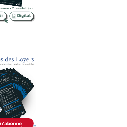
Publicité foncière
Rural
SCI
Sécurité
Urbanisme
Vente
Voies d'exécution