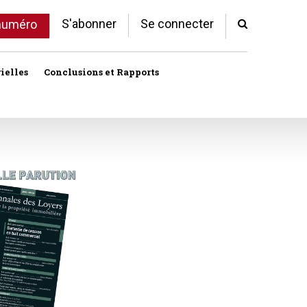
S'abonner
Se connecter
 numéro
ielles
Conclusions et Rapports
Indivision
Profession immobilière
cale libre
Logement
Société civile immobilière
Logement (aides)
Urbanisme et lotissement
Logement social
ux
Vente immobilière
Politique de la ville
Professions
toriales
Propriété