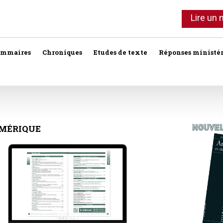
Lire un
ommaires
Chroniques
Etudes de texte
Réponses ministér
Agent immobilier
Copropriété
Association syndi
Location meublée
Bail commercial
Droit foncier privé
Assurances
Professionnels de l'immobilier
MÉRIQUE
Bail d'habitation
Droit foncier public
Baux
SCI
Baux commercia
Bail rural
Expropriation
Vente
Baux d'habitation
Construction
Fiscalité
Droit réel
Collectivités terri
Responsabilité notariale
Construction