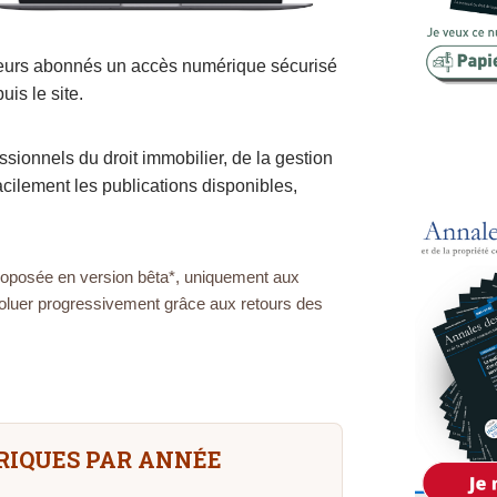
Copropriété
 leurs abonnés un accès numérique sécurisé
Domaine
is le site.
Environnement
Expropriation
sionnels du droit immobilier, de la gestion
facilement les publications disponibles,
Financement
Fiscalité
proposée en version bêta*, uniquement aux
voluer progressivement grâce aux retours des
IQUES PAR ANNÉE